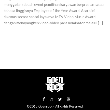
menggelar sebuah event pemilihan karyawan berprestasi atau
bahasa linggisnya Employee of the Year Award. Acara ini
dikemas secara santai layaknya MTV Video Music Award
dengan menayangken video-video para nominator melalui […]
©2018 Goenrock - All Rights Reserved.