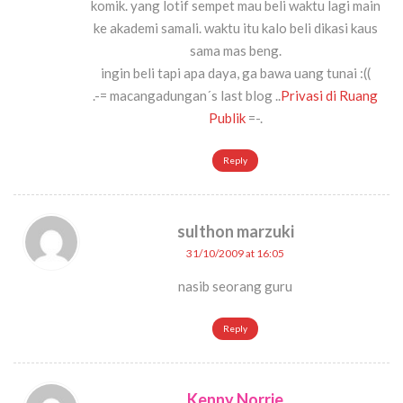
komik. yang lotif sempet mau beli waktu lagi main
ke akademi samali. waktu itu kalo beli dikasi kaus
sama mas beng.
ingin beli tapi apa daya, ga bawa uang tunai :((
.-= macangadungan´s last blog ..
Privasi di Ruang
Publik
=-.
Reply
sulthon marzuki
31/10/2009 at 16:05
nasib seorang guru
Reply
Kenny Norrie