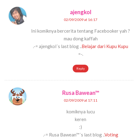
ajengkol
02/09/2009 at 16:17
Ini komiknya bercerita tentang Facebooker yah ?
mau dong kaffah
.-= ajengkol´s last blog ..
Belajar dari Kupu Kupu
=-.
Reply
Rusa Bawean™
02/09/2009 at 17:11
komiknya lucu
keren
:)
.-= Rusa Bawean™´s last blog ..
Voting