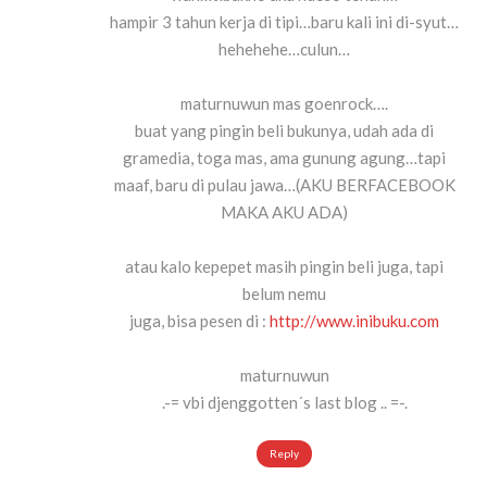
hampir 3 tahun kerja di tipi…baru kali ini di-syut…
hehehehe…culun…
maturnuwun mas goenrock….
buat yang pingin beli bukunya, udah ada di
gramedia, toga mas, ama gunung agung…tapi
maaf, baru di pulau jawa…(AKU BERFACEBOOK
MAKA AKU ADA)
atau kalo kepepet masih pingin beli juga, tapi
belum nemu
juga, bisa pesen di :
http://www.inibuku.com
maturnuwun
.-= vbi djenggotten´s last blog ..
=-.
Reply