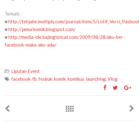
Terkait:
■
http://tehjahe.multiply.com/journal/item/5/Lotif_Versi_Pasboo
■
http://jamurkomik.blogspot.com/
■
http://media-ide.bajingloncat.com/2009/08/28/aku-ber-
facebook-maka-aku-ada/
Liputan Event
facebook
,
fb
,
fesbuk
,
komik
,
komikus
,
launching
,
Vlog