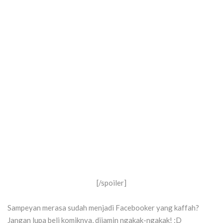
[/spoiler]
Sampeyan merasa sudah menjadi Facebooker yang kaffah?
Jangan lupa beli komiknya, dijamin ngakak-ngakak! :D