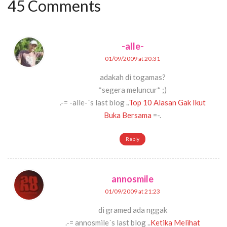
45 Comments
-alle-
01/09/2009 at 20:31
adakah di togamas?
*segera meluncur* ;)
.-= -alle-´s last blog ..
Top 10 Alasan Gak Ikut
Buka Bersama
=-.
Reply
annosmile
01/09/2009 at 21:23
di gramed ada nggak
.-= annosmile´s last blog ..
Ketika Melihat