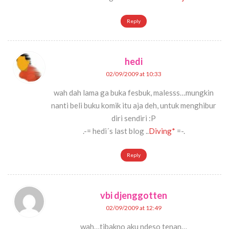
Reply
hedi
02/09/2009 at 10:33
wah dah lama ga buka fesbuk, malesss…mungkin
nanti beli buku komik itu aja deh, untuk menghibur
diri sendiri :P
.-= hedi´s last blog ..
Diving*
=-.
Reply
vbi djenggotten
02/09/2009 at 12:49
wah…tibakno aku ndeso tenan…