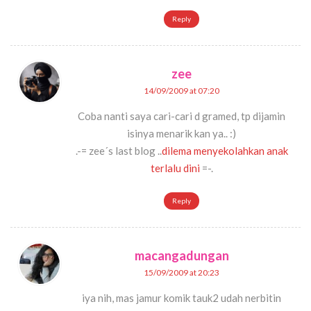
Reply
zee
14/09/2009 at 07:20
Coba nanti saya cari-cari d gramed, tp dijamin
isinya menarik kan ya.. :)
.-= zee´s last blog ..
dilema menyekolahkan anak
terlalu dini
=-.
Reply
macangadungan
15/09/2009 at 20:23
iya nih, mas jamur komik tauk2 udah nerbitin