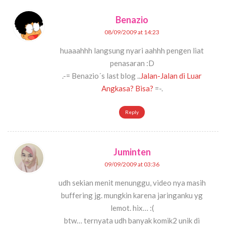
Benazio
08/09/2009 at 14:23
huaaahhh langsung nyari aahhh pengen liat
penasaran :D
.-= Benazio´s last blog ..
Jalan-Jalan di Luar
Angkasa? Bisa?
=-.
Reply
Juminten
09/09/2009 at 03:36
udh sekian menit menunggu, video nya masih
buffering jg. mungkin karena jaringanku yg
lemot. hix… :(
btw… ternyata udh banyak komik2 unik di