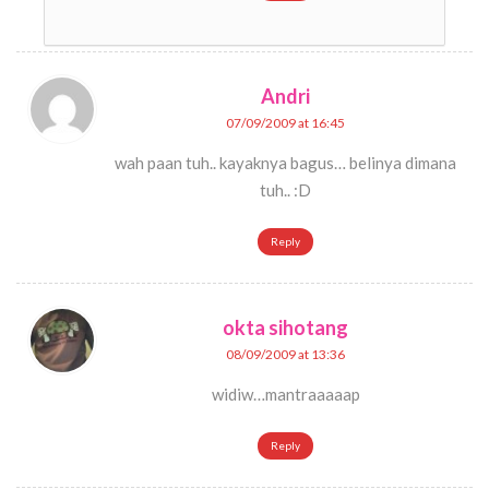
Andri
07/09/2009 at 16:45
wah paan tuh.. kayaknya bagus… belinya dimana
tuh.. :D
Reply
okta sihotang
08/09/2009 at 13:36
widiw…mantraaaaap
Reply