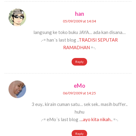
han
05/09/2009 at 14:04
langsung ke toko buku JAYA… ada kan disana…
.-= han´s last blog ..
TRADISI SEPUTAR
RAMADHAN
=-.
Reply
eMo
06/09/2009 at 14:25
3 euy.. kirain cuman satu… sek sek.. masih buffer..
huhu
.-= eMo´s last blog ..
..ayo kita nikah..
=-.
Reply