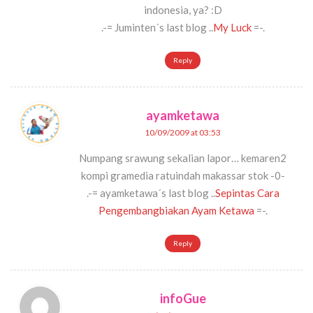
indonesia, ya? :D
.-= Juminten´s last blog ..
My Luck
=-.
Reply
ayamketawa
10/09/2009 at 03:53
Numpang srawung sekalian lapor… kemaren2
kompi gramedia ratuindah makassar stok -0-
.-= ayamketawa´s last blog ..
Sepintas Cara
Pengembangbiakan Ayam Ketawa
=-.
Reply
infoGue