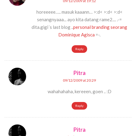
09/12/2009 at 19:12
horeeeee….. masuk kaaann… >:d< >:d< >:d<
senangnyaaa... ayo kita datang rame2.... .-=
dita.gigi´s last blog ..
personal branding seorang
Dominique Agisca
=-.
Reply
Pitra
09/12/2009 at 20:29
wahahahaha, kereeen, goen .. :D
Reply
Pitra