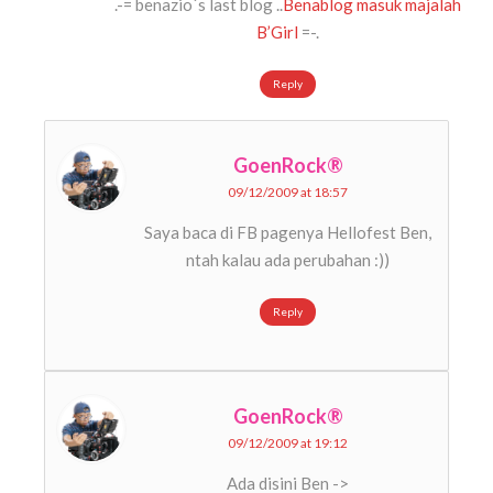
.-= benazio´s last blog ..
Benablog masuk majalah
B’Girl
=-.
Reply
GoenRock®
09/12/2009 at 18:57
Saya baca di FB pagenya Hellofest Ben,
ntah kalau ada perubahan :))
Reply
GoenRock®
09/12/2009 at 19:12
Ada disini Ben ->