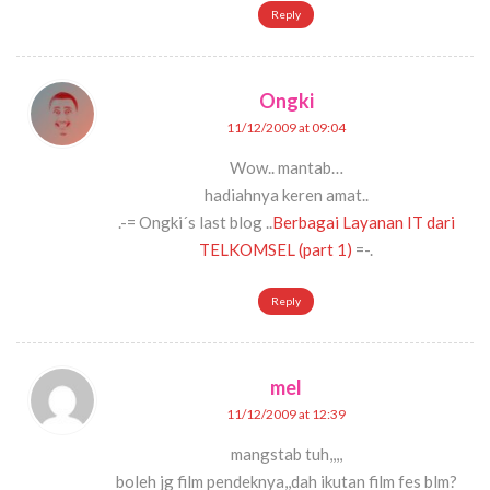
Reply
Ongki
11/12/2009 at 09:04
Wow.. mantab…
hadiahnya keren amat..
.-= Ongki´s last blog ..
Berbagai Layanan IT dari
TELKOMSEL (part 1)
=-.
Reply
mel
11/12/2009 at 12:39
mangstab tuh,,,,
boleh jg film pendeknya,,dah ikutan film fes blm?