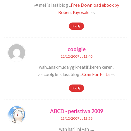
.-= mel ´s last blog ..
Free Download ebook by
Robert Kiyosaki
=-.
Reply
coolgle
11/12/2009 at 12:40
wah,,anak muda yg kreatif,,keren keren,,
.-= coolgle´s last blog ..
Coin For Prita
=-.
Reply
ABCD - peristiwa 2009
12/12/2009 at 12:56
wah hari ini yah ….