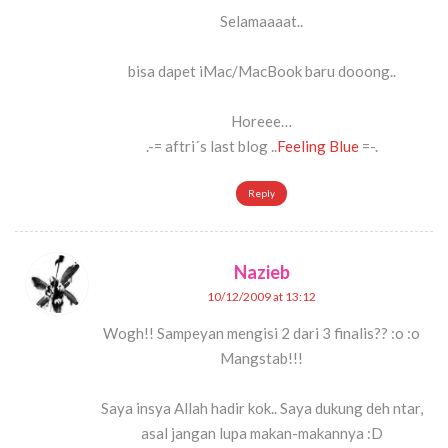
Selamaaaat..
bisa dapet iMac/MacBook baru dooong..
Horeee…
.-= aftri´s last blog ..
Feeling Blue
=-.
Reply
Nazieb
10/12/2009 at 13:12
Wogh!! Sampeyan mengisi 2 dari 3 finalis?? :o :o
Mangstab!!!
Saya insya Allah hadir kok.. Saya dukung deh ntar,
asal jangan lupa makan-makannya :D