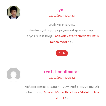
yos
11/12/2009 at 07:33
wuih keren2 om,,,
btw design blognya juga mantap surantap….
.-= yos´s last blog ..
Adakah kata terlambat untuk
minta maaf?
=-.
Reply
rental mobil murah
11/12/2009 at 08:32
optimis menang saja. <:-p .-= rental mobil murah
´s last blog ..
Nissan Mulai Produksi Mobil Listrik
2010
=-.