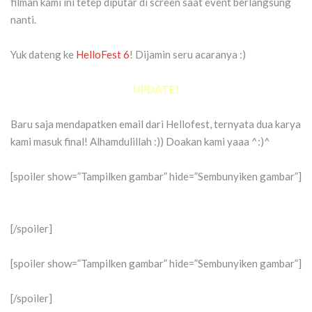
filman kami ini tetep diputar di screen saat event berlangsung
nanti.
Yuk dateng ke
HelloFest 6
! Dijamin seru acaranya :)
UPDATE!
Baru saja mendapatken email dari Hellofest, ternyata dua karya
kami masuk final! Alhamdulillah :)) Doakan kami yaaa ^:)^
[spoiler show=”Tampilken gambar” hide=”Sembunyiken gambar”]
[/spoiler]
[spoiler show=”Tampilken gambar” hide=”Sembunyiken gambar”]
[/spoiler]