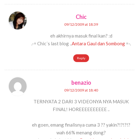
Chic
09/12/2009 at 18:39
eh akhirnya masuk final kan? :d
.-= Chic´s last blog ..
Antara Gaul dan Sombong
=-.
Reply
benazio
09/12/2009 at 18:40
TERNYATA 2 DARI 3 VIDEONYA NYA MASUK
FINAL! HOREEEEEEEEEE ..
eh goen, emang finalisnya cuma 3 ?? yakin?!?!?!?
wah 66% menang dong?