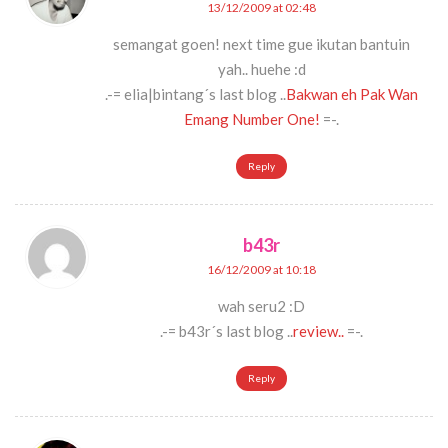
13/12/2009 at 02:48
semangat goen! next time gue ikutan bantuin
yah.. huehe :d
.-= elia|bintang´s last blog ..
Bakwan eh Pak Wan
Emang Number One!
=-.
Reply
b43r
16/12/2009 at 10:18
wah seru2 :D
.-= b43r´s last blog ..
review..
=-.
Reply