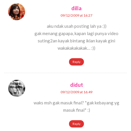
dilla
09/12/2009 at 16:27
aku ndak usah posting lah ya :))
gak menang gapapa, kapan lagi punya video
suting2an kayak bintang iklan kayak gini
wakakakakakak… :))
Reply
didut
09/12/2009 at 16:49
waks msh gak masuk final? *gak kebayang yg
masuk final* :)
Reply