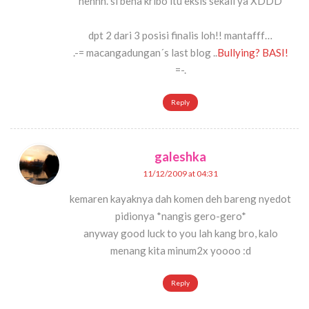
nehhh. si bena kribo itu eksis sekali ya XDDD
dpt 2 dari 3 posisi finalis loh!! mantafff…
.-= macangadungan´s last blog ..
Bullying? BASI!
=-.
Reply
galeshka
11/12/2009 at 04:31
kemaren kayaknya dah komen deh bareng nyedot
pidionya *nangis gero-gero*
anyway good luck to you lah kang bro, kalo
menang kita minum2x yoooo :d
Reply