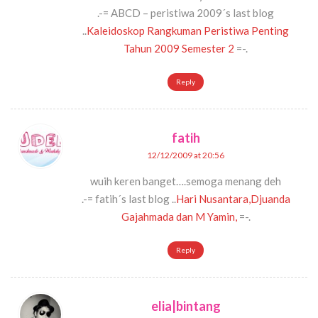
.-= ABCD – peristiwa 2009´s last blog
..
Kaleidoskop Rangkuman Peristiwa Penting
Tahun 2009 Semester 2
=-.
Reply
fatih
12/12/2009 at 20:56
wuih keren banget….semoga menang deh
.-= fatih´s last blog ..
Hari Nusantara,Djuanda
Gajahmada dan M Yamin,
=-.
Reply
elia|bintang