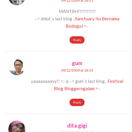
09/12/2009 at 18:51
MANTBH!!!!!!!!!!!!
.-= didut´s last blog ..
Sanctuary Itu Bernama
Bodogol
=-.
Reply
gum
09/12/2009 at 18:53
yaaaaaaaayy!! <:-p .-= gum´s last blog ..
Festival
Blog Bloggerngalam
=-.
Reply
dita.gigi