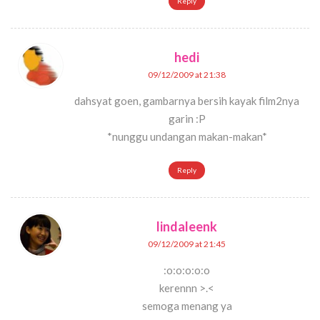
Reply
hedi
09/12/2009 at 21:38
dahsyat goen, gambarnya bersih kayak film2nya
garin :P
*nunggu undangan makan-makan*
Reply
lindaleenk
09/12/2009 at 21:45
:o:o:o:o:o
kerennn >.<
semoga menang ya