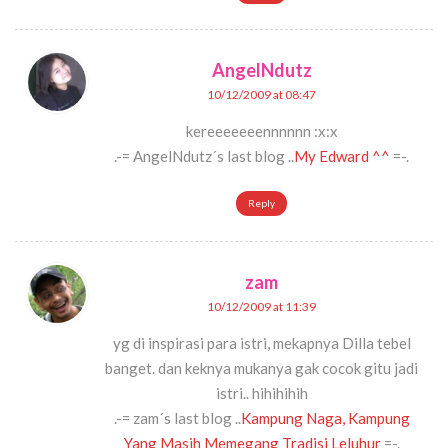
AngelNdutz
10/12/2009 at 08:47
kereeeeeeennnnnn :x:x
.-= AngelNdutz´s last blog ..
My Edward ^^
=-.
Reply
zam
10/12/2009 at 11:39
yg di inspirasi para istri, mekapnya Dilla tebel
banget. dan keknya mukanya gak cocok gitu jadi
istri.. hihihihih
.-= zam´s last blog ..
Kampung Naga, Kampung
Yang Masih Memegang Tradisi Leluhur
=-.