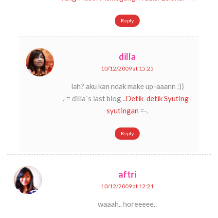
Reply
dilla
10/12/2009 at 15:25
lah? aku kan ndak make up-aaann :))
.-= dilla´s last blog ..
Detik-detik Syuting-
syutingan
=-.
Reply
aftri
10/12/2009 at 12:21
waaah.. horeeeee..