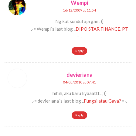
Wempi
16/12/2009 at 11:54
Ngikut sundul aja gan :))
.-= Wempi´s last blog ..
DIPO STAR FINANCE, PT
=-.
Reply
devieriana
04/05/2010 at 07:41
hihih, aku baru liyaaattt.. ;))
.-= devieriana´s last blog ..
Fungsi atau Gaya?
=-.
Reply