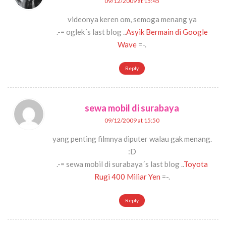
09/12/2009 at 15:45
videonya keren om, semoga menang ya
.-= oglek´s last blog ..
Asyik Bermain di Google
Wave
=-.
Reply
sewa mobil di surabaya
09/12/2009 at 15:50
yang penting filmnya diputer walau gak menang.
:D
.-= sewa mobil di surabaya´s last blog ..
Toyota
Rugi 400 Miliar Yen
=-.
Reply