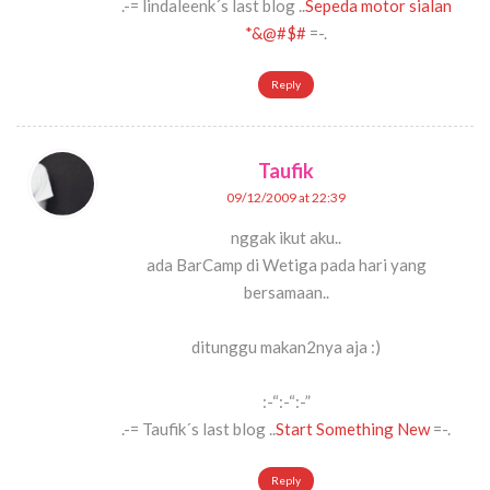
.-= lindaleenk´s last blog ..
Sepeda motor sialan
*&@#$#
=-.
Reply
Taufik
09/12/2009 at 22:39
nggak ikut aku..
ada BarCamp di Wetiga pada hari yang
bersamaan..
ditunggu makan2nya aja :)
:-“:-“:-”
.-= Taufik´s last blog ..
Start Something New
=-.
Reply