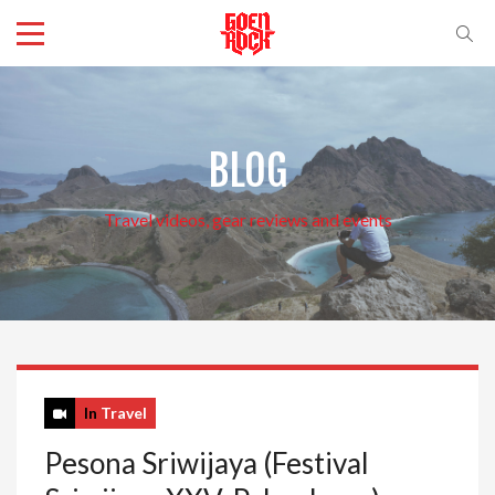
BLOG
Travel videos, gear reviews and events
In
Travel
Pesona Sriwijaya (Festival