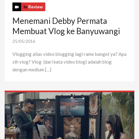
In
Review
Menemani Debby Permata
Membuat Vlog ke Banyuwangi
25/05/2016
Vlogging alias video blogging lagi rame banget ya? Apa
sih vlog? Vlog (dari kata video blog) adalah blog
dengan medium […]