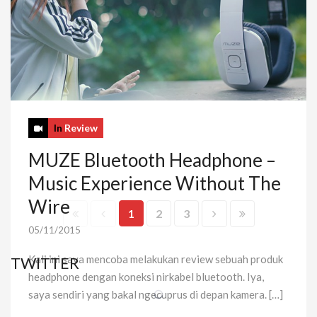
In
Review
MUZE Bluetooth Headphone –
Music Experience Without The
Wire
1
2
3
05/11/2015
Kali ini saya mencoba melakukan review sebuah produk
TWITTER
headphone dengan koneksi nirkabel bluetooth. Iya,
saya sendiri yang bakal ngecuprus di depan kamera. […]