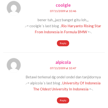
coolgle
07/11/2009 at 10:46
bener tuh,,,jazz banget gitu loh,,,
.-= coolgle´s last blog ..
Rio Haryanto Rising Star
From Indonesia in Formula BMW
=-.
Reply
alpicola
07/11/2009 at 10:47
Betawi terkenal dg ondel ondel dan tanjidornya
.-= alpicola´s last blog ..
University Of Indonesia
The Oldest University In Indonesia
=-.
Reply