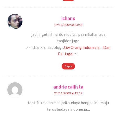
ichanx
19/11/2009 at 23:53
jadi inget film si doel dulu… pas nikahan ada
tanjidor juga
.-= ichanx´s last blog ..
Gw Orang Indonesia… Dan
Elu Juga!
=-.
Reply
andrie callista
21/11/2009 at 12:12
tapi.. itu malah menjadi budaya bangsa ini.. maju
terus budaya indonesia…