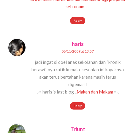
sel tunam
=-.
Reply
haris
08/11/2009 at 13:57
jadi ingat si doel anak sekolahan dan “kronik
betawi”-nya ratih kumala. kesenian ini kayaknya
akan terus bertahan karena masih terus
digemari!
.-= haris´s last blog ..
Makan dan Makam
=-.
Reply
Triunt