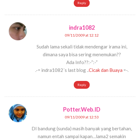
Reply
indra1082
09/11/2009 at 12:12
Sudah lama sekali tidak mendengar irama ini,
dimana saya bisa sering menemukan??
Ada Info??:-“:-”
.-= indra1082´s last blog ..
Cicak dan Buaya
=-.
Reply
Potter.Web.ID
09/11/2009 at 12:53
DI bandung (sunda) masih banyak yang bertahan,
namun entah sampai kapan…lama2 semakin