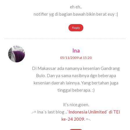
eh eh..
notifier yg di bagian bawah bikin berat euy :|
Reply
Ina
05/11/2009 at 15:20
Di Makassar ada namanya kesenian Gandrang
Bulo. Dan ya sama nasibnya dgn beberapa
kesenian daerah lainnya. Yang bertahan juga
tinggal beberapa. :)
it’s nice,goen.
.-= Ina´s last blog ..
`Indonesia Unlimited` di TEI
ke-24 2009.
=-.