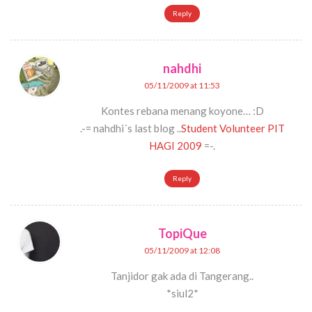
Reply
nahdhi
05/11/2009 at 11:53
Kontes rebana menang koyone… :D
.-= nahdhi´s last blog ..
Student Volunteer PIT
HAGI 2009
=-.
Reply
TopiQue
05/11/2009 at 12:08
Tanjidor gak ada di Tangerang..
*siul2*