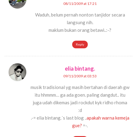
08/11/2009 at 17:21
Waduh, belum pernah nonton tanjidor secara
langsung nih.
maklum bukan orang betawi..:-?
Reply
elia bintang.
09/11/2009 at 03:53
musik tradisional yg masih bertahan di daerah gw
itu hhmmm… ga ada goen. paling dangdut.. itu
juga udah dikemas jadi rockdut kyk ridho rhoma
:d
.-= elia bintang.´s last blog ..
apakah warna kemeja
gue?
=-.