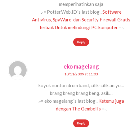
memperihatinkan saja
.-= Potter.Web.ID´s last blog ..
Software
Antivirus, SpyWare, dan Security Firewall Gratis
Terbaik Untuk melindungi PC komputer
=-.
Reply
eko magelang
10/11/2009 at 11:03
koyok nonton drum band, cilik-cilik an yo…
brang breng brang beng. asik…
.-= eko magelang´s last blog ..
Ketemu juga
dengan The Gembell’s
=-.
Reply