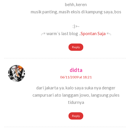
behh, keren
musik panting, masih eksis di kampung saya, bos
:)>-
.-= warm´s last blog ..
Spontan Saja
=-.
Reply
didta
06/11/2009 at 18:21
dari jakarta ya. kalo saya suka nya denger
campursari ato langgam jowo, langsung pules
tidurnya
Reply