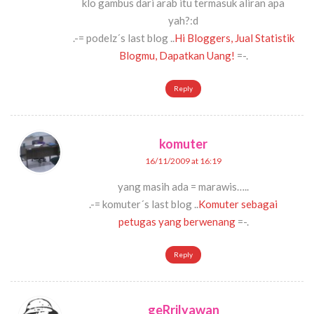
klo gambus dari arab itu termasuk aliran apa
yah?:d
.-= podelz´s last blog ..
Hi Bloggers, Jual Statistik
Blogmu, Dapatkan Uang!
=-.
Reply
komuter
16/11/2009 at 16:19
yang masih ada = marawis…..
.-= komuter´s last blog ..
Komuter sebagai
petugas yang berwenang
=-.
Reply
geRrilyawan