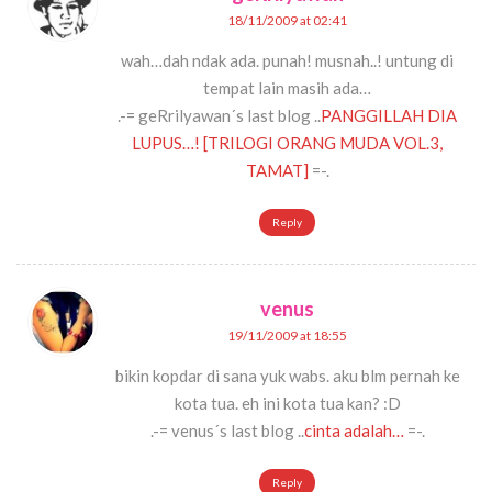
18/11/2009 at 02:41
wah…dah ndak ada. punah! musnah..! untung di
tempat lain masih ada…
.-= geRrilyawan´s last blog ..
PANGGILLAH DIA
LUPUS…! [TRILOGI ORANG MUDA VOL.3,
TAMAT]
=-.
Reply
venus
19/11/2009 at 18:55
bikin kopdar di sana yuk wabs. aku blm pernah ke
kota tua. eh ini kota tua kan? :D
.-= venus´s last blog ..
cinta adalah…
=-.
Reply