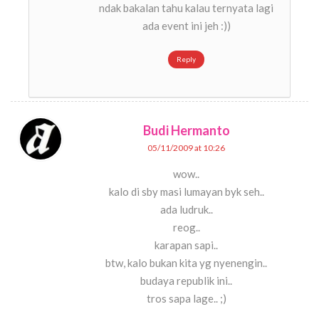
ndak bakalan tahu kalau ternyata lagi
ada event ini jeh :))
Reply
Budi Hermanto
05/11/2009 at 10:26
wow..
kalo di sby masi lumayan byk seh..
ada ludruk..
reog..
karapan sapi..
btw, kalo bukan kita yg nyenengin..
budaya republik ini..
tros sapa lage.. ;)