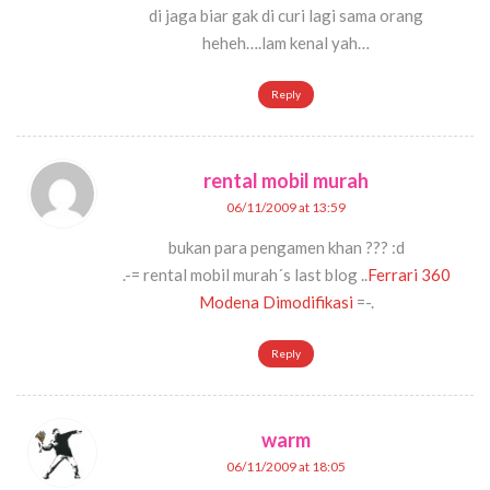
di jaga biar gak di curi lagi sama orang
heheh….lam kenal yah…
Reply
rental mobil murah
06/11/2009 at 13:59
bukan para pengamen khan ??? :d
.-= rental mobil murah´s last blog ..
Ferrari 360
Modena Dimodifikasi
=-.
Reply
warm
06/11/2009 at 18:05