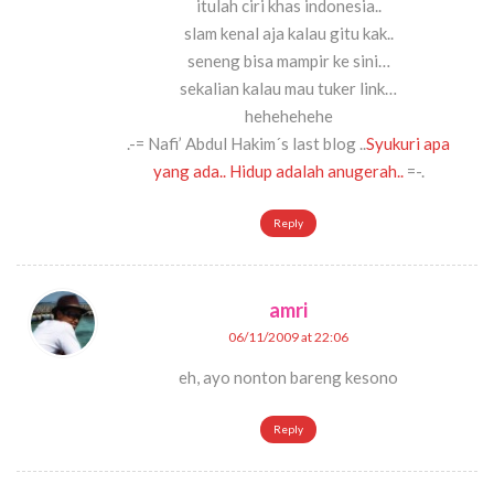
itulah ciri khas indonesia..
slam kenal aja kalau gitu kak..
seneng bisa mampir ke sini…
sekalian kalau mau tuker link…
hehehehehe
.-= Nafi’ Abdul Hakim´s last blog ..
Syukuri apa
yang ada.. Hidup adalah anugerah..
=-.
Reply
amri
06/11/2009 at 22:06
eh, ayo nonton bareng kesono
Reply