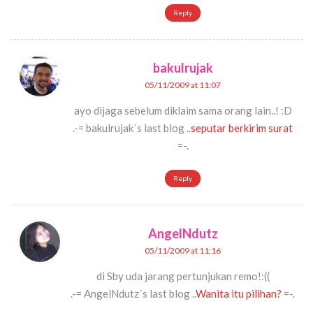
Reply
bakulrujak
05/11/2009 at 11:07
ayo dijaga sebelum diklaim sama orang lain..! :D
.-= bakulrujak´s last blog ..
seputar berkirim surat
=-.
Reply
AngelNdutz
05/11/2009 at 11:16
di Sby uda jarang pertunjukan remo!:((
.-= AngelNdutz´s last blog ..
Wanita itu pilihan?
=-.