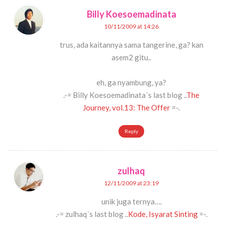
Billy Koesoemadinata
10/11/2009 at 14:26
trus, ada kaitannya sama tangerine, ga? kan
asem2 gitu..
eh, ga nyambung, ya?
.-= Billy Koesoemadinata´s last blog ..
The
Journey, vol.13: The Offer
=-.
Reply
zulhaq
12/11/2009 at 23:19
unik juga ternya….
.-= zulhaq´s last blog ..
Kode, Isyarat Sinting
=-.