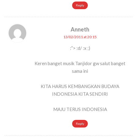
Reply
Anneth
13/02/2011 at 20:15
:”> :d/ :x ;)
Keren banget musik Tanjidor gw salut banget
sama ini
KITA HARUS KEMBANGKAN BUDAYA
INDONESIA KITA SENDIRI
MAJU TERUS INDONESIA
Reply