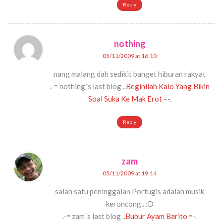
Reply
nothing
05/11/2009 at 16:10
nang malang dah sedikit banget hiburan rakyat
.-= nothing´s last blog ..
Beginilah Kalo Yang Bikin
Soal Suka Ke Mak Erot
=-.
Reply
zam
05/11/2009 at 19:14
salah satu peninggalan Portugis adalah musik
keroncong.. :D
.-= zam´s last blog ..
Bubur Ayam Barito
=-.