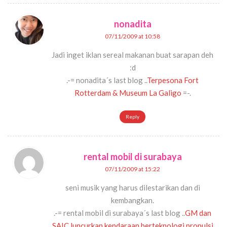
nonadita
07/11/2009 at 10:58
Jadi inget iklan sereal makanan buat sarapan deh
:d
.-= nonadita´s last blog ..
Terpesona Fort
Rotterdam & Museum La Galigo
=-.
Reply
rental mobil di surabaya
07/11/2009 at 15:22
seni musik yang harus dilestarikan dan di
kembangkan.
.-= rental mobil di surabaya´s last blog ..
GM dan
SAIC luncurkan kendaraan berteknologi propulsi