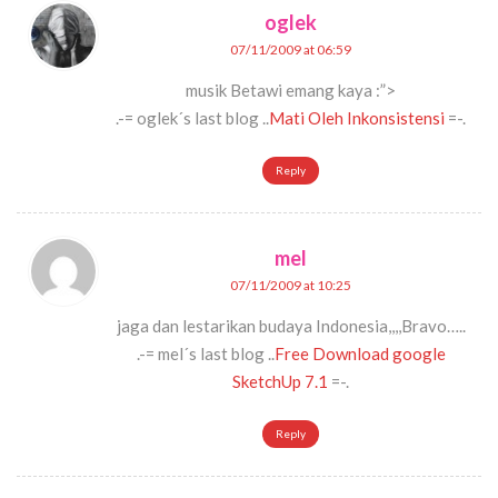
oglek
07/11/2009 at 06:59
musik Betawi emang kaya :”>
.-= oglek´s last blog ..
Mati Oleh Inkonsistensi
=-.
Reply
mel
07/11/2009 at 10:25
jaga dan lestarikan budaya Indonesia,,,,Bravo…..
.-= mel´s last blog ..
Free Download google
SketchUp 7.1
=-.
Reply