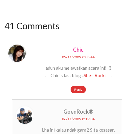
41 Comments
Chic
05/11/2009 at 08:44
aduh aku melewatkan acara ini! :((
.-= Chic´s last blog ..
She’s Rock!
=-.
Reply
GoenRock®
06/11/2009 at 19:04
Lha ini kalau ndak gara2 Sita kesasar,