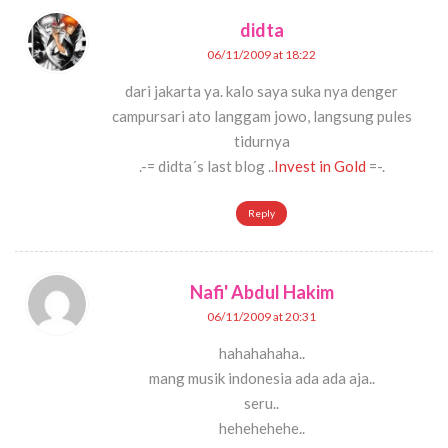
didta
06/11/2009 at 18:22
dari jakarta ya. kalo saya suka nya denger
campursari ato langgam jowo, langsung pules
tidurnya
.-= didta´s last blog ..
Invest in Gold
=-.
Reply
Nafi' Abdul Hakim
06/11/2009 at 20:31
hahahahaha..
mang musik indonesia ada ada aja..
seru..
hehehehehe..