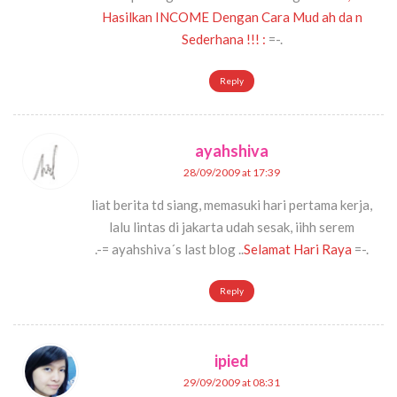
Hasilkan INCOME Dengan Cara Mud ah da n
Sederhana !!! :
=-.
Reply
ayahshiva
28/09/2009 at 17:39
liat berita td siang, memasuki hari pertama kerja,
lalu lintas di jakarta udah sesak, iihh serem
.-= ayahshiva´s last blog ..
Selamat Hari Raya
=-.
Reply
ipied
29/09/2009 at 08:31