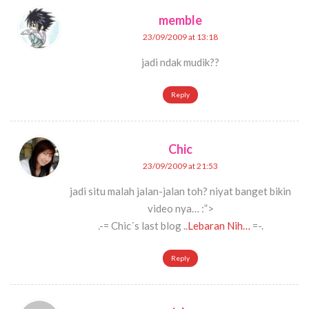
memble
23/09/2009 at 13:18
jadi ndak mudik??
Reply
Chic
23/09/2009 at 21:53
jadi situ malah jalan-jalan toh? niyat banget bikin
video nya… :”>
.-= Chic´s last blog ..
Lebaran Nih…
=-.
Reply