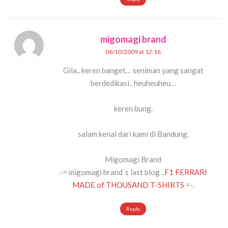
migomagi brand
06/10/2009 at 12:16
Gila.. keren banget… seniman yang sangat
berdedikasi.. heuheuheu…
keren bung.
salam kenal dari kami di Bandung.
Migomagi Brand
.-= migomagi brand´s last blog ..
F1 FERRARI
MADE of THOUSAND T-SHIRTS
=-.
Reply