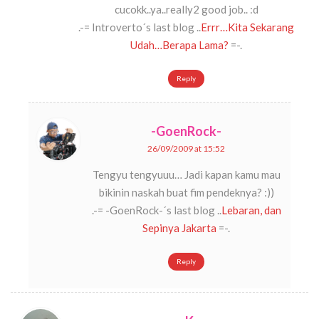
cucokk..ya..really2 good job.. :d
.-= Introverto´s last blog ..
Errr…Kita Sekarang
Udah…Berapa Lama?
=-.
Reply
-GoenRock-
26/09/2009 at 15:52
Tengyu tengyuuu… Jadi kapan kamu mau
bikinin naskah buat fim pendeknya? :))
.-= -GoenRock-´s last blog ..
Lebaran, dan
Sepinya Jakarta
=-.
Reply