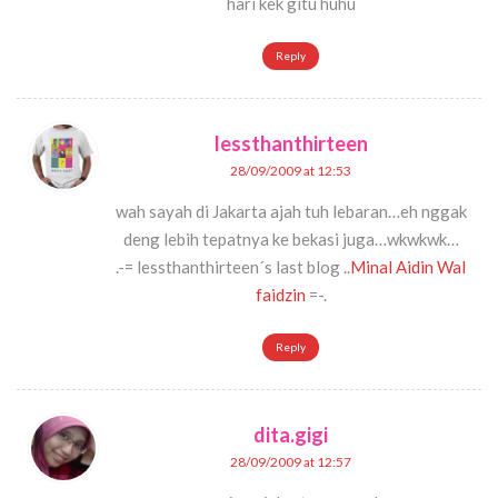
hari kek gitu huhu
Reply
lessthanthirteen
28/09/2009 at 12:53
wah sayah di Jakarta ajah tuh lebaran…eh nggak
deng lebih tepatnya ke bekasi juga…wkwkwk…
.-= lessthanthirteen´s last blog ..
Minal Aidin Wal
faidzin
=-.
Reply
dita.gigi
28/09/2009 at 12:57