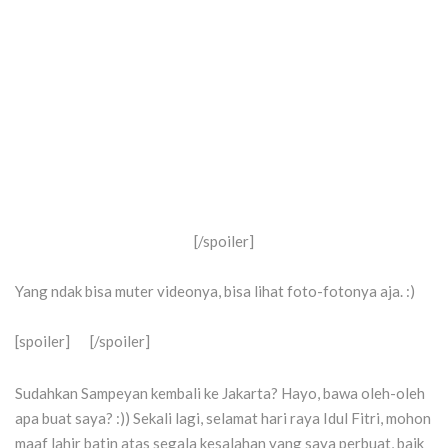
[/spoiler]
Yang ndak bisa muter videonya, bisa lihat foto-fotonya aja. :)
[spoiler]
[/spoiler]
Sudahkan Sampeyan kembali ke Jakarta? Hayo, bawa oleh-oleh
apa buat saya? :)) Sekali lagi, selamat hari raya Idul Fitri, mohon
maaf lahir batin atas segala kesalahan yang saya perbuat, baik