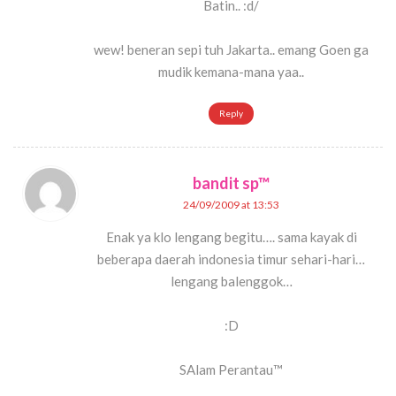
Batin.. :d/
wew! beneran sepi tuh Jakarta.. emang Goen ga
mudik kemana-mana yaa..
Reply
bandit sp™
24/09/2009 at 13:53
Enak ya klo lengang begitu…. sama kayak di
beberapa daerah indonesia timur sehari-hari…
lengang balenggok…
:D
SAlam Perantau™