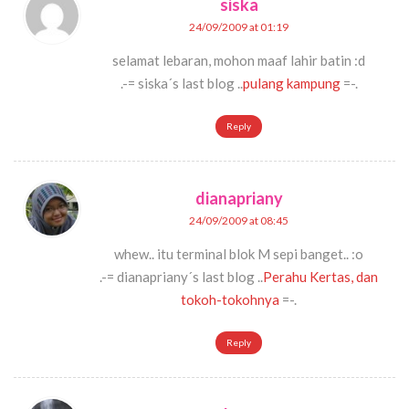
siska
24/09/2009 at 01:19
selamat lebaran, mohon maaf lahir batin :d
.-= siska´s last blog ..
pulang kampung
=-.
Reply
dianapriany
24/09/2009 at 08:45
whew.. itu terminal blok M sepi banget.. :o
.-= dianapriany´s last blog ..
Perahu Kertas, dan
tokoh-tokohnya
=-.
Reply