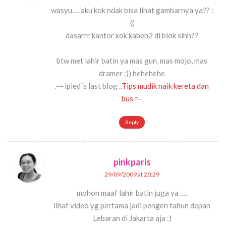
wasyu…. aku kok ndak bisa lihat gambarnya ya?? :
((
dasarrr kantor kok kabeh2 di blok sihh??
btw met lahir batin ya mas gun, mas mojo, mas
dramer :)) hehehehe
.-= ipied´s last blog ..
Tips mudik naik kereta dan
bus
=-.
Reply
pinkparis
29/09/2009 at 20:29
mohon maaf lahir batin juga ya ….
lihat video yg pertama jadi pengen tahun depan
Lebaran di Jakarta aja :)