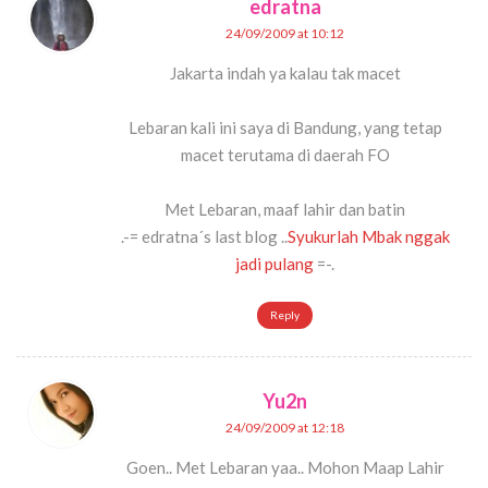
edratna
24/09/2009 at 10:12
Jakarta indah ya kalau tak macet
Lebaran kali ini saya di Bandung, yang tetap
macet terutama di daerah FO
Met Lebaran, maaf lahir dan batin
.-= edratna´s last blog ..
Syukurlah Mbak nggak
jadi pulang
=-.
Reply
Yu2n
24/09/2009 at 12:18
Goen.. Met Lebaran yaa.. Mohon Maap Lahir