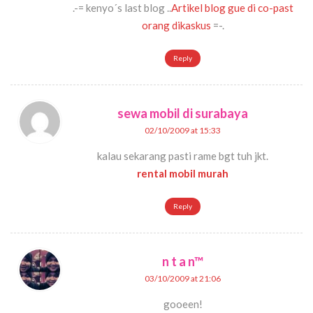
.-= kenyo´s last blog ..
Artikel blog gue di co-past
orang dikaskus
=-.
Reply
sewa mobil di surabaya
02/10/2009 at 15:33
kalau sekarang pasti rame bgt tuh jkt.
rental mobil murah
Reply
n t a n™
03/10/2009 at 21:06
gooeen!