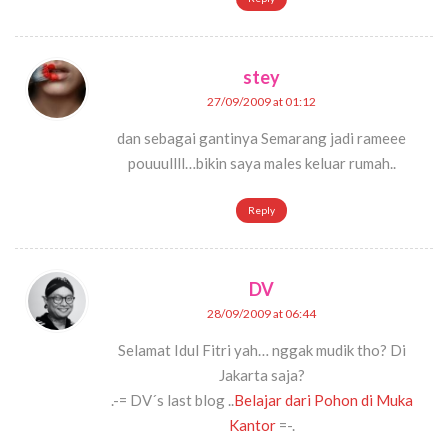
stey
27/09/2009 at 01:12
dan sebagai gantinya Semarang jadi rameee
pouuullll…bikin saya males keluar rumah..
Reply
DV
28/09/2009 at 06:44
Selamat Idul Fitri yah… nggak mudik tho? Di
Jakarta saja?
.-= DV´s last blog ..
Belajar dari Pohon di Muka
Kantor
=-.