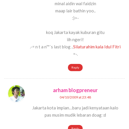
minal aidin wal faidzin
maap lair bathin yoo..
:)>-
koq Jakarta kayak kuburan gitu
iih ngeri!
.-= n t a n™´s last blog ..
Silaturahim kala Idul Fitri
=-.
Reply
arham blogpreneur
04/10/2009 at 23:48
Jakarta kota impian…baru jadi kenyataan kalo
pas musim mudik lebaran doag :d
Reply