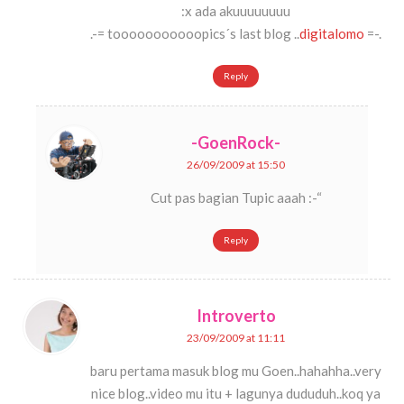
:x ada akuuuuuuuu
.-= tooooooooooopics´s last blog ..
digitalomo
=-.
Reply
-GoenRock-
26/09/2009 at 15:50
Cut pas bagian Tupic aaah :-“
Reply
Introverto
23/09/2009 at 11:11
baru pertama masuk blog mu Goen..hahahha..very
nice blog..video mu itu + lagunya dududuh..koq ya