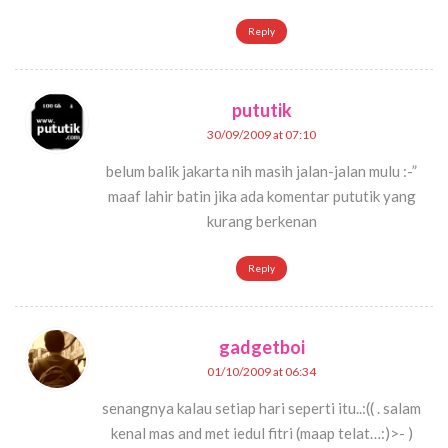
Reply
pututik
30/09/2009 at 07:10
belum balik jakarta nih masih jalan-jalan mulu :-”
maaf lahir batin jika ada komentar pututik yang
kurang berkenan
Reply
gadgetboi
01/10/2009 at 06:34
senangnya kalau setiap hari seperti itu..:(( . salam
kenal mas and met iedul fitri (maap telat…:)>- )