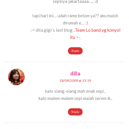
sepinya jakartaaaa….. :d
tapi hari ini… udah rame belom ya?? aku maish
dirumah e… :)
.-= dita.gigi´s last blog ..
Team Lo band yg konyol
itu
=-.
Reply
dilla
28/09/2009 at 13:19
kalo siang-siang mah enak sepi..
kalo malem-malem sepi malah serem ik..
Reply