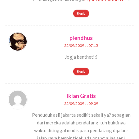
Reply
plendhus
25/09/2009 at 07:15
Jogja benthet!:)
Reply
Iklan Gratis
25/09/2009 at 09:09
Penduduk asli jakarta sedikit sekali ya? sebagian
dari mereka adalah pendatang, tuh buktinya
waktu ditinggal mudik para pendatang dijalan-
jalan raya hampir tidak ada orang alias sepi.