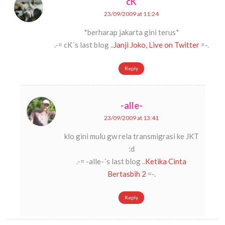
cK
23/09/2009 at 11:24
*berharap jakarta gini terus*
.-= cK´s last blog ..
Janji Joko, Live on Twitter
=-.
Reply
-alle-
23/09/2009 at 13:41
klo gini mulu gw rela transmigrasi ke JKT
:d
.-= -alle-´s last blog ..
Ketika Cinta
Bertasbih 2
=-.
Reply