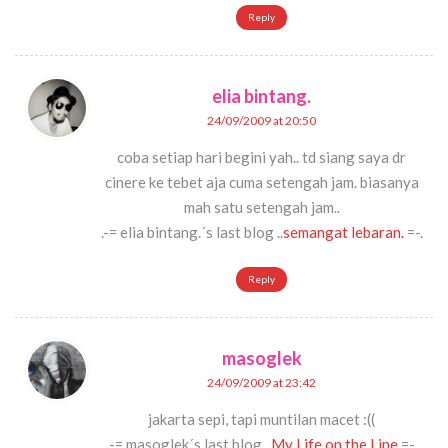
Reply
elia bintang.
24/09/2009 at 20:50
coba setiap hari begini yah.. td siang saya dr
cinere ke tebet aja cuma setengah jam. biasanya
mah satu setengah jam..
.-= elia bintang.´s last blog ..
semangat lebaran.
=-.
Reply
masoglek
24/09/2009 at 23:42
jakarta sepi, tapi muntilan macet :((
.-= masoglek´s last blog ..
My Life on the Line
=-.