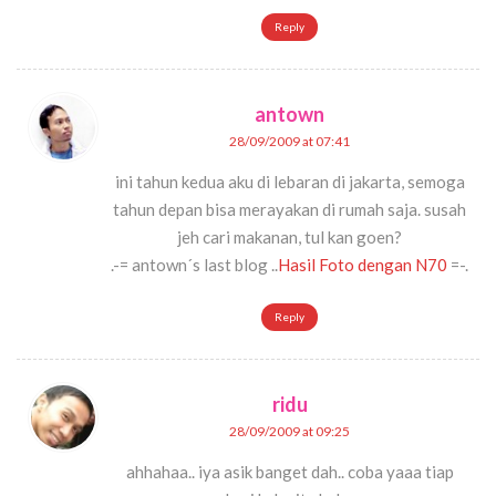
Reply
antown
28/09/2009 at 07:41
ini tahun kedua aku di lebaran di jakarta, semoga
tahun depan bisa merayakan di rumah saja. susah
jeh cari makanan, tul kan goen?
.-= antown´s last blog ..
Hasil Foto dengan N70
=-.
Reply
ridu
28/09/2009 at 09:25
ahhahaa.. iya asik banget dah.. coba yaaa tiap