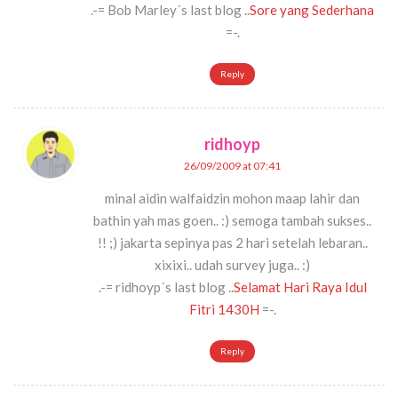
.-= Bob Marley´s last blog ..
Sore yang Sederhana
=-.
Reply
ridhoyp
26/09/2009 at 07:41
minal aidin walfaidzin mohon maap lahir dan
bathin yah mas goen.. :) semoga tambah sukses..
!! ;) jakarta sepinya pas 2 hari setelah lebaran..
xixixi.. udah survey juga.. :)
.-= ridhoyp´s last blog ..
Selamat Hari Raya Idul
Fitri 1430H
=-.
Reply