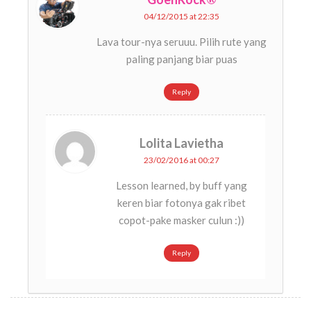
04/12/2015 at 22:35
Lava tour-nya seruuu. Pilih rute yang
paling panjang biar puas
Reply
Lolita Lavietha
23/02/2016 at 00:27
Lesson learned, by buff yang
keren biar fotonya gak ribet
copot-pake masker culun :))
Reply