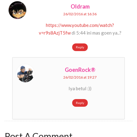
Oldram
26/02/2016 at 16:36
https://www.youtube.com/watch?
v=r9s8AzjT5fw
di 5:44 ini mas goen ya..?
Reply
GoenRock®
26/02/2016 at 19:27
Iya betul :))
Reply
Post A Comment