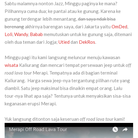
Sabtu malamnya nonton Jazz, Minggu paginya ke mana?
Pilihannya cuma dua; ke pantai atau ke gunung. Karena ke
gunung terdengar lebih menantang,
dan saya ndak bisa
berenang
akhirnya barengan saya, dari Jakarta yaitu
OmDed
,
Loli
,
Wandy
,
Babab
memutuskan untuk ke gunung saja, ditemani
oleh dua teman dari Jogja;
Utied
dan
DekRos
.
Minggu pagi itu kami langsung meluncur menuju kawasan
wisata
Kaliurang dan mencari tempat persewaan jeep untuk
off
road lava tour
Merapi. Tempatnya ada di bagian terminal
Kaliurang. Harga sewa jeep-nya tergantung pilihan rute yang
diambil. Satu jeep maksimal bisa dinaikin empat orang. Lalu
tour-nya lihat apa saja? Tentunya untuk menyaksikan sisa-sisa
keganasan erupsi Merapi.
Yuk langsung ditonton saja keseruan
off road lava tour
kami!