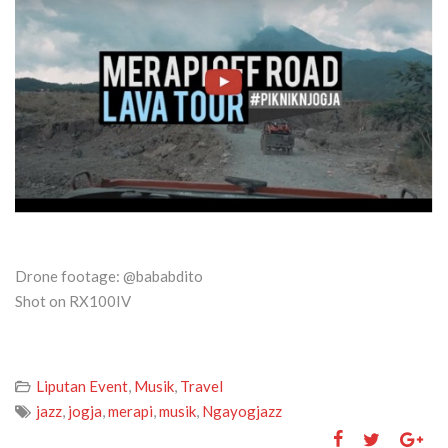
Drone footage: @bababdito
Shot on RX100IV
Liputan Event
,
Musik
,
Travel
jazz
,
jogja
,
merapi
,
musik
,
Ngayogjazz