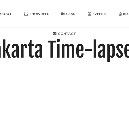
ABOUT
SHOWREEL
GEAR
EVENTS
BL
CONTACT
karta Time-laps