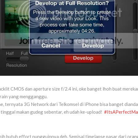
cklit CMOS dan aperture size f/2.4 ini, oke banget lhoh buat mereka
 grain yang mengganggu.
e, ternyata 3G Network dari Telkomsel di iPhone bisa banget dianda
 tinggal makan gudeg sebentar, eh udah ke-upload!
#ItsAPerfectMatc
lebih butuh effort nungguinnya deh. Semisal timelapse pasar dari o