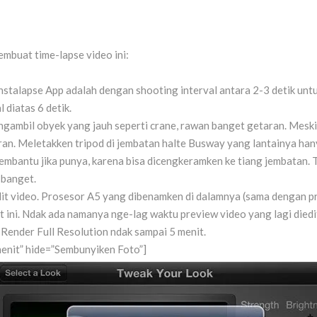
mbuat time-lapse video ini:
nstalapse App adalah dengan shooting interval antara 2-3 detik unt
 diatas 6 detik.
gambil obyek yang jauh seperti crane, rawan banget getaran. Mesk
an. Meletakken tripod di jembatan halte Busway yang lantainya han
embantu jika punya, karena bisa dicengkeramken ke tiang jembatan. 
 banget.
dit video. Prosesor A5 yang dibenamken di dalamnya (sama dengan p
t ini. Ndak ada namanya nge-lag waktu preview video yang lagi diedi
 Render Full Resolution ndak sampai 5 menit.
menit” hide=”Sembunyiken Foto”]