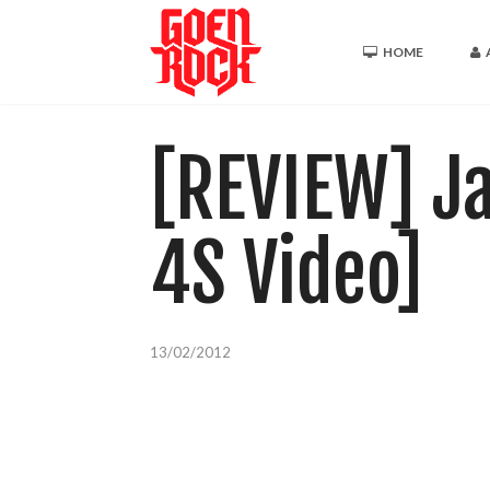
HOME
[REVIEW] Ja
4S Video]
13/02/2012