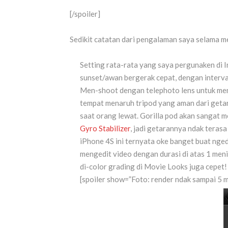
[/spoiler]
Sedikit catatan dari pengalaman saya selama me
Setting rata-rata yang saya pergunaken di I
sunset/awan bergerak cepat, dengan interval
Men-shoot dengan telephoto lens untuk men
tempat menaruh tripod yang aman dari getar
saat orang lewat. Gorilla pod akan sangat m
Gyro Stabilizer
, jadi getarannya ndak terasa
iPhone 4S ini ternyata oke banget buat nge
mengedit video dengan durasi di atas 1 meni
di-color grading di Movie Looks juga cepet!
[spoiler show=”Foto: render ndak sampai 5 