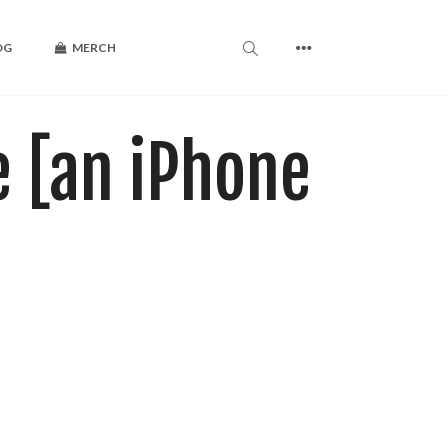
OG
MERCH
e [an iPhone