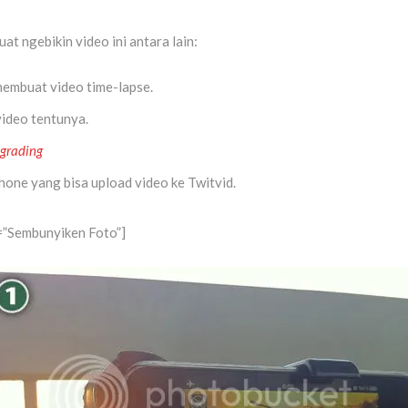
t ngebikin video ini antara lain:
 membuat video time-lapse.
video tentunya.
 grading
Phone yang bisa upload video ke Twitvid.
=”Sembunyiken Foto”]