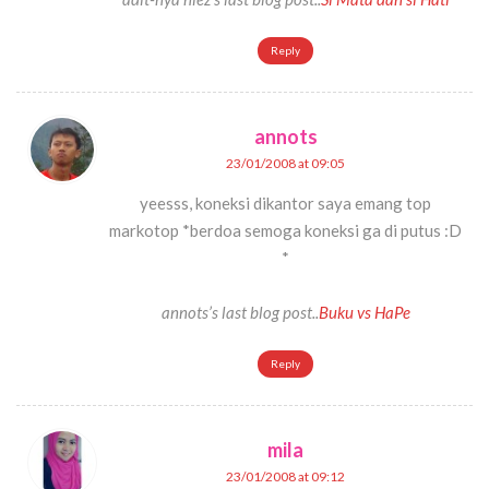
Reply
annots
23/01/2008 at 09:05
yeesss, koneksi dikantor saya emang top
markotop *berdoa semoga koneksi ga di putus :D
*
annots’s last blog post..
Buku vs HaPe
Reply
mila
23/01/2008 at 09:12