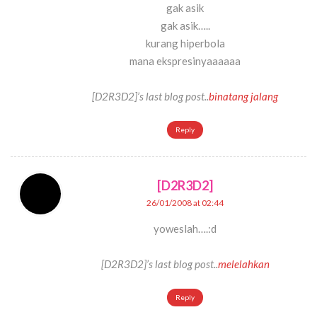
gak asik
gak asik…..
kurang hiperbola
mana ekspresinyaaaaaa
[D2R3D2]’s last blog post..
binatang jalang
Reply
[D2R3D2]
26/01/2008 at 02:44
yoweslah….:d
[D2R3D2]’s last blog post..
melelahkan
Reply