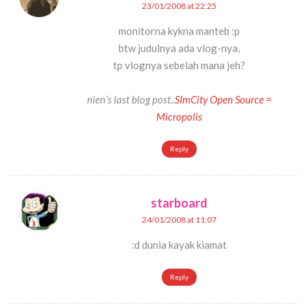
23/01/2008 at 22:25
monitorna kykna manteb :p
btw judulnya ada vlog-nya,
tp vlognya sebelah mana jeh?
nien’s last blog post..
SImCity Open Source =
Micropolis
Reply
starboard
24/01/2008 at 11:07
:d dunia kayak kiamat
Reply