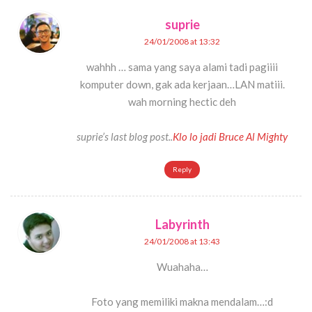
suprie
24/01/2008 at 13:32
wahhh … sama yang saya alami tadi pagiiii
komputer down, gak ada kerjaan…LAN matiii.
wah morning hectic deh
suprie’s last blog post..
Klo lo jadi Bruce Al Mighty
Reply
Labyrinth
24/01/2008 at 13:43
Wuahaha…
Foto yang memiliki makna mendalam…:d