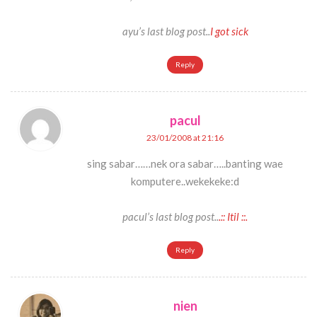
ayu’s last blog post..
I got sick
Reply
pacul
23/01/2008 at 21:16
sing sabar……nek ora sabar…..banting wae
komputere..wekekeke:d
pacul’s last blog post..
.:: Itil ::.
Reply
nien