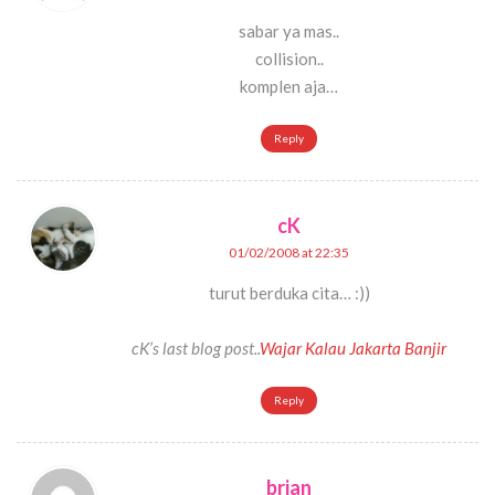
sabar ya mas..
collision..
komplen aja…
Reply
cK
01/02/2008 at 22:35
turut berduka cita… :))
cK’s last blog post..
Wajar Kalau Jakarta Banjir
Reply
brian