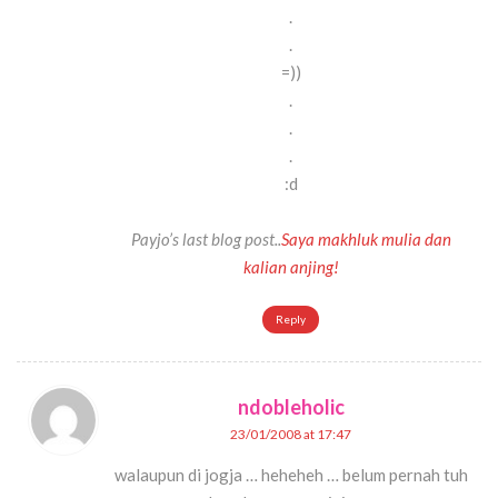
.
.
=))
.
.
.
:d
Payjo’s last blog post..
Saya makhluk mulia dan
kalian anjing!
Reply
ndobleholic
23/01/2008 at 17:47
walaupun di jogja … heheheh … belum pernah tuh