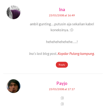
Ina
23/01/2008 at 16:49
ambil gunting….putusin aja sekalian kabel
koneksinya. :D
hehehehehehehe…..!
Ina’s last blog post..
Kopdar Pulang kampung.
Reply
Payjo
23/01/2008 at 17:17
:))
:))