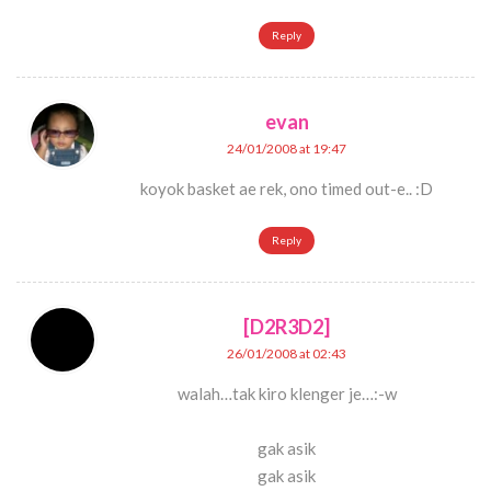
Reply
evan
24/01/2008 at 19:47
koyok basket ae rek, ono timed out-e.. :D
Reply
[D2R3D2]
26/01/2008 at 02:43
walah…tak kiro klenger je…:-w
gak asik
gak asik