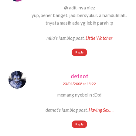
@ adit-nya niez
yup, bener banget. jadi bersyukur. alhamdulillah..
tnyata masih ada yg lebih parah :p
mila’s last blog post..
Little Watcher
Reply
detnot
23/01/2008 at 15:22
memang nyebelin :D:d
detnot’s last blog post..
Having Sex….
Reply