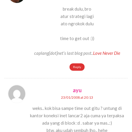
break dulu, bro
atur strategi lagi
ato ngrokok dulu
time to get out :))
caplang[dot]net’s last blog post..
Love Never Die
Reply
ayu
23/01/2008 at 20:13
weks.. kok bisa sampe time out gitu ? untung di
kantor koneksi inet lancar2 aja cuma ya terpaksa
ada yang di block :d . sabar ya mas..:)
btw, aku udah sembuh lho.. hehe