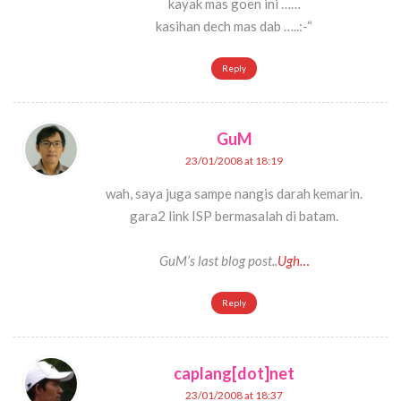
kayak mas goen ini ……
kasihan dech mas dab …..:-“
Reply
GuM
23/01/2008 at 18:19
wah, saya juga sampe nangis darah kemarin.
gara2 link ISP bermasalah di batam.
GuM’s last blog post..
Ugh…
Reply
caplang[dot]net
23/01/2008 at 18:37