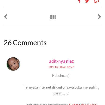
26 Comments
adit-nya niez
23/01/2008 at 08:27
Huhuhu… ;))
Ternyata internet di kantor saya bukan yg paling
parah… :D
adit-nya niez’s last blog post..
Si Mata dan si Hati