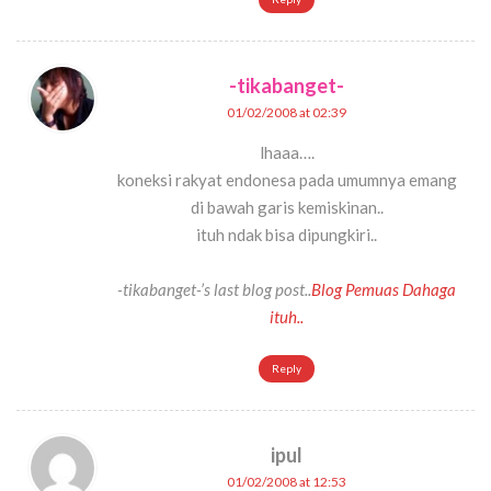
-tikabanget-
01/02/2008 at 02:39
lhaaa….
koneksi rakyat endonesa pada umumnya emang
di bawah garis kemiskinan..
ituh ndak bisa dipungkiri..
-tikabanget-’s last blog post..
Blog Pemuas Dahaga
ituh..
Reply
ipul
01/02/2008 at 12:53