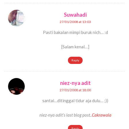
Suwahadi
27/01/2008 at 13:03
Pasti bakalan mimpi buruk nich… :d
[Salam kenal…]
Reply
niez-nya adit
27/01/2008 at 18:00
santai…ditinggal tidur aja dulu… ;))
niez-nya adit’s last blog post..
Cakrawala
Reply