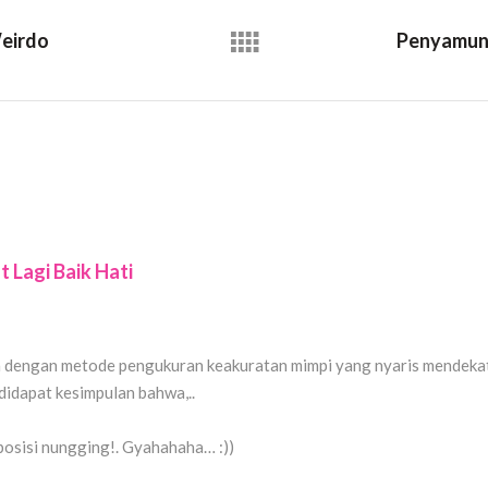
eirdo
Penyamun
 Lagi Baik Hati
 dengan metode pengukuran keakuratan mimpi yang nyaris mendekat
didapat kesimpulan bahwa,..
posisi nungging!. Gyahahaha… :))