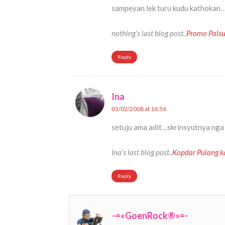
sampeyan lek turu kudu kathokan
nothing’s last blog post..
Promo Palsu
Reply
Ina
01/02/2008 at 16:56
setuju ama adit…skrinsyutnya nga 
Ina’s last blog post..
Kopdar Pulang 
Reply
-=«GoenRock®»=-