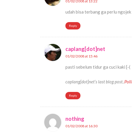
01/02/2008 at 13:22
udah bisa terbang ga perlu ngojek 
Reply
caplang[dot]net
01/02/2008 at 15:46
pasti sebelum tidur ga cuci kaki [-(
caplang[dot]net’s last blog post..
Poll
Reply
nothing
01/02/2008 at 16:30