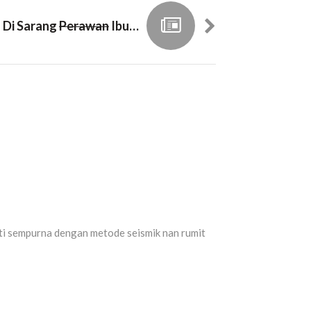
 Di Sarang
Perawan
Ibu-Ibu Arisan
i sempurna dengan metode seismik nan rumit