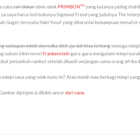
TM
ya coba
cari dukun
ubek-ubek
PRIMBON
yang katanya paling shahih
k ya saya harus beli bukunya Sigmund Freud yang judulnya The Inte
ah Gugel, ternyata Nabi Yusuf yang dikaruniai kemampuan menafsir
ng walaupun mimik skyvodka dikit aja dah bisa terbang
semoga mimpi s
g sukses bikin novel
Frankenstein
gara-gara mengalami mimpi buru
obat penumbuh rambut setelah dikasih wejangan sama orang afrika d
n mimpi saya yang ndak mutu ini? Atau malah mau berbagi mimpi yan
Gambar dipinjem & dibikin ancur
dari sana.