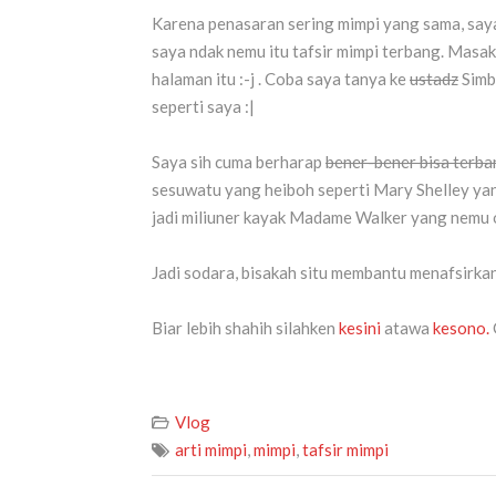
Karena penasaran sering mimpi yang sama, sa
saya ndak nemu itu tafsir mimpi terbang. Masa
halaman itu :-j . Coba saya tanya ke
ustadz
Simb
seperti saya :|
Saya sih cuma berharap
bener-bener bisa terba
sesuwatu yang heiboh seperti Mary Shelley yan
jadi miliuner kayak Madame Walker yang nemu 
Jadi sodara, bisakah situ membantu menafsirka
Biar lebih shahih silahken
kesini
atawa
kesono.
Vlog
arti mimpi
,
mimpi
,
tafsir mimpi