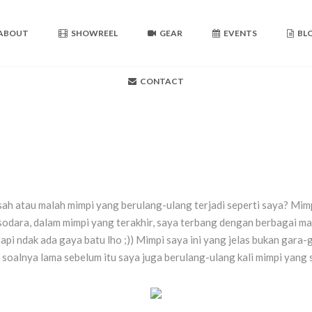
ABOUT
SHOWREEL
GEAR
EVENTS
BL
CONTACT
asah atau malah mimpi yang berulang-ulang terjadi seperti saya? Mimp
dara, dalam mimpi yang terakhir, saya terbang dengan berbagai m
i ndak ada gaya batu lho ;)) Mimpi saya ini yang jelas bukan gara-ga
 soalnya lama sebelum itu saya juga berulang-ulang kali mimpi yang 