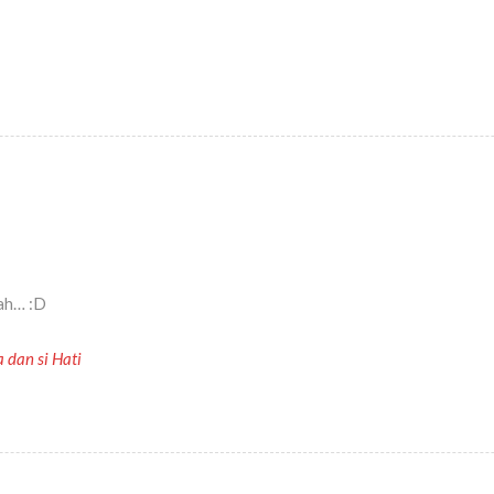
ah… :D
 dan si Hati