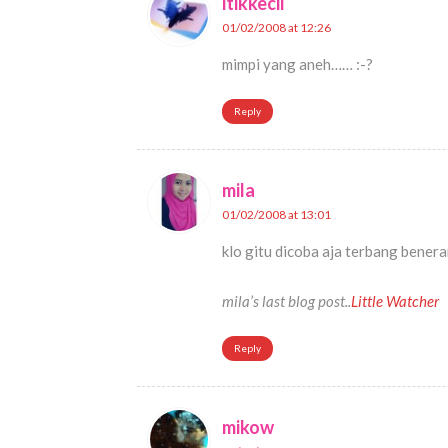
itikkecil
01/02/2008 at 12:26
mimpi yang aneh…… :-?
Reply
mila
01/02/2008 at 13:01
klo gitu dicoba aja terbang beneran
mila’s last blog post..
Little Watcher
Reply
mikow