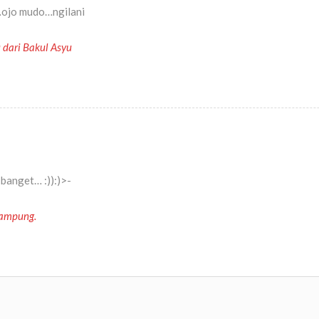
…ojo mudo…ngilani
 dari Bakul Asyu
banget… :)):)>-
kampung.