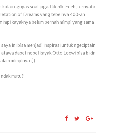
 kalau ngupas soal jagad klenik. Eeeh, ternyata
rpretation of Dreams yang tebelnya 400-an
 mimpi kayaknya belum pernah mimpi yang sama
aya ini bisa menjadi inspirasi untuk ngeciptain
k atawa
dapet nobel kayak Otto Loewi
bisa bikin
alam mimpinya :))
g ndak mutu?