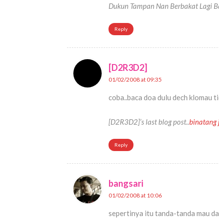
Dukun Tampan Nan Berbakat Lagi Baik
Reply
[D2R3D2]
01/02/2008 at 09:35
coba..baca doa dulu dech klomau t
[D2R3D2]’s last blog post..
binatang 
Reply
bangsari
01/02/2008 at 10:06
sepertinya itu tanda-tanda mau da