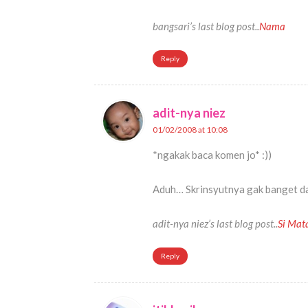
bangsari’s last blog post..
Nama
Reply
adit-nya niez
01/02/2008 at 10:08
*ngakak baca komen jo* :))
Aduh… Skrinsyutnya gak banget d
adit-nya niez’s last blog post..
Si Mata
Reply