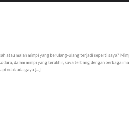
asah atau malah mimpi yang berulang-ulang terjadi seperti saya? Mimp
dara, dalam mimpi yang terakhir, saya terbang dengan berbagai m
api ndak ada gaya […]