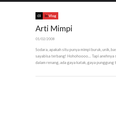
In
Vlog
Arti Mimpi
01/02/2008
Sodara, apakah situ punya mimpi buruk, unik, b
sayabisa terbang! Hohohoooo… Tapi anehnya so
dalam renang, ada gaya katak, gaya punggung t