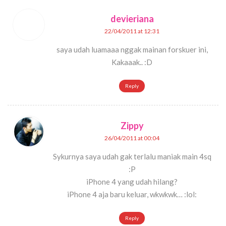
devieriana
22/04/2011 at 12:31
saya udah luamaaa nggak mainan forskuer ini,
Kakaaak.. :D
Reply
Zippy
26/04/2011 at 00:04
Sykurnya saya udah gak terlalu maniak main 4sq
:P
iPhone 4 yang udah hilang?
iPhone 4 aja baru keluar, wkwkwk… :lol:
Reply