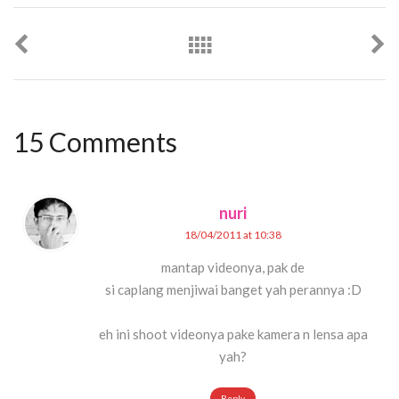
15 Comments
nuri
18/04/2011 at 10:38
mantap videonya, pak de
si caplang menjiwai banget yah perannya :D
eh ini shoot videonya pake kamera n lensa apa
yah?
Reply