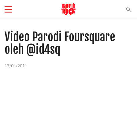
Video Parodi Foursquare
oleh @id4sq
17/04/2011