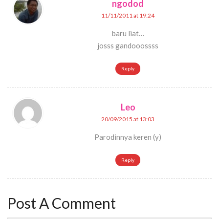
ngodod
11/11/2011 at 19:24
baru liat…
josss gandooossss
Reply
Leo
20/09/2015 at 13:03
Parodinnya keren (y)
Reply
Post A Comment