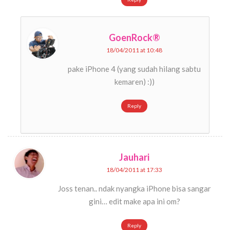
GoenRock®
18/04/2011 at 10:48
pake iPhone 4 (yang sudah hilang sabtu
kemaren) :))
Reply
Jauhari
18/04/2011 at 17:33
Joss tenan.. ndak nyangka iPhone bisa sangar
gini… edit make apa ini om?
Reply