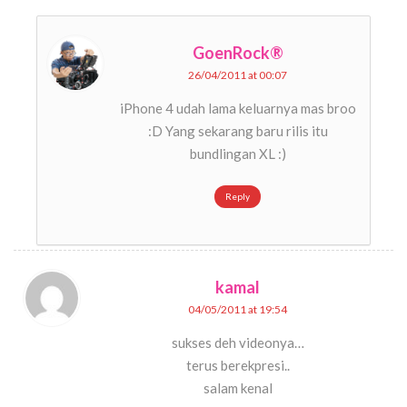
GoenRock®
26/04/2011 at 00:07
iPhone 4 udah lama keluarnya mas broo
:D Yang sekarang baru rilis itu
bundlingan XL :)
Reply
kamal
04/05/2011 at 19:54
sukses deh videonya…
terus berekpresi..
salam kenal