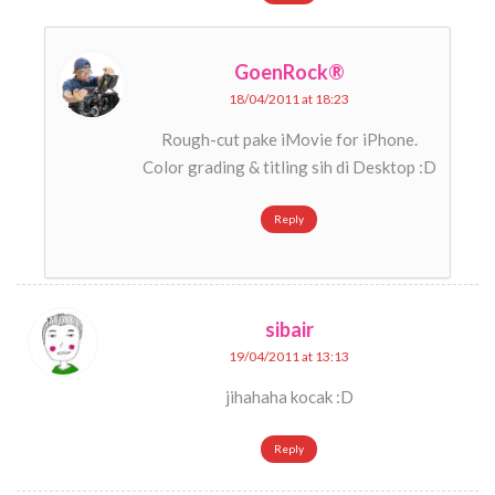
GoenRock®
18/04/2011 at 18:23
Rough-cut pake iMovie for iPhone.
Color grading & titling sih di Desktop :D
Reply
sibair
19/04/2011 at 13:13
jihahaha kocak :D
Reply