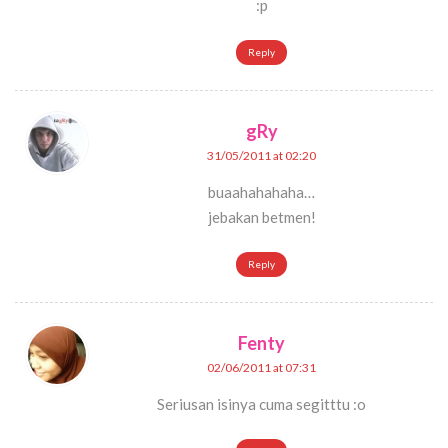
:p
Reply
gRy
31/05/2011 at 02:20
buaahahahaha…
jebakan betmen!
Reply
Fenty
02/06/2011 at 07:31
Seriusan isinya cuma segitttu :o