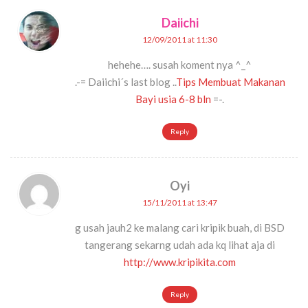
Daiichi
12/09/2011 at 11:30
hehehe…. susah koment nya ^_^
.-= Daiichi´s last blog ..
Tips Membuat Makanan
Bayi usia 6-8 bln
=-.
Reply
Oyi
15/11/2011 at 13:47
g usah jauh2 ke malang cari kripik buah, di BSD
tangerang sekarng udah ada kq lihat aja di
http://www.kripikita.com
Reply