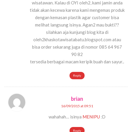
wisatawan. Kalau di OYI oleh2, kami jamin anda
tidak akan kecewa karena kami mengemas produk
dengan kemasan plastik agar customer bisa
melihat langsung isinya. Agan2 mau bukti??
silahkan aja kunjungi blog kita di
oleh2khaskotawisatabatu.blogspot.com atau
bisa order sekarang juga di nomor 085 64 967
90 82
tersedia berbagai macam keripik buah dan sayur..
Reply
brian
16/09/2015 at 09:51
wahahah… isinya
MENIPU
:D
Reply