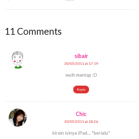
11 Comments
sibair
30/05/2011 at 17:19
wuih mantap :D
Reply
Chic
30/05/2011 at 18:26
kirain isinya iPad… *berlalu*