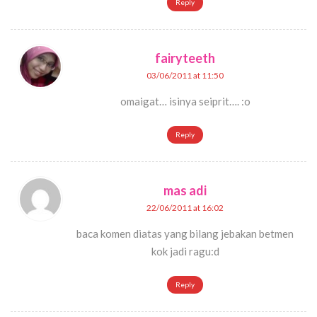
Reply
fairyteeth
03/06/2011 at 11:50
omaigat… isinya seiprit…. :o
Reply
mas adi
22/06/2011 at 16:02
baca komen diatas yang bilang jebakan betmen
kok jadi ragu:d
Reply