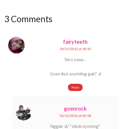
3 Comments
fairyteeth
30/11/2012 at 18:10
Seru yaaa…
Goen ikut snorkling gak? :d
Reply
goenrock
01/12/2012 at 00:18
Nggak :d/ *sibuk nyoteng*