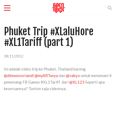
Phuket Trip #XLaluHore
#XL1Tariff (part 1)
28/11/2012
Ini adalah video trip ke Phuket, Thailand bareng
@dimasnovriandi
@myARTasya
dan
@vabyo
untuk menemani 4
pemenang FB Games #XL1Tariff dari
@XL123
Seperti apa
keseruannya? Tonton saja videonya.