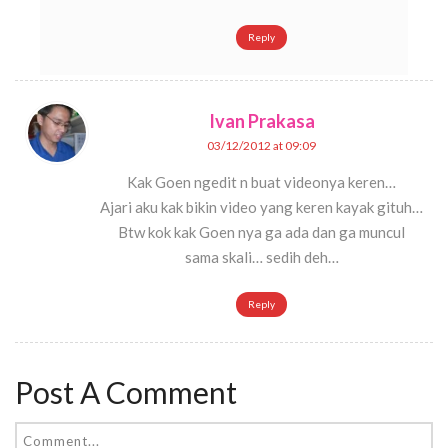
Reply
Ivan Prakasa
03/12/2012 at 09:09
Kak Goen ngedit n buat videonya keren…
Ajari aku kak bikin video yang keren kayak gituh…
Btw kok kak Goen nya ga ada dan ga muncul
sama skali… sedih deh…
Reply
Post A Comment