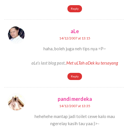
Reply
aLe
14/12/2007 at 13:15
haha, boleh juga neh tips nya =P~
aLe’s last blog post..
Met uLTah aDek ku tersayang
Reply
pandi merdeka
14/12/2007 at 13:35
hehehehe mantap jadi toilet cewe kalo mau
ngerelay kasih tau yaa:)>-