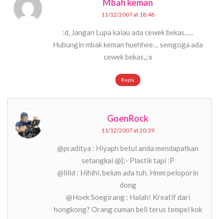
Mbah keman
11/12/2007 at 18:48
:d, Jangan Lupa kalau ada cewek bekas…..
Hubungin mbak keman huehhee… semgoga ada
cewek bekas,,:x
Reply
GoenRock
11/12/2007 at 20:39
@praditya : Hiyaph betul anda mendapatkan
setangkai @};- Plastik tapi :P
@lilid : Hihihi, belum ada tuh. Hmm peloporin
dong
@Hoek Soegirang : Halah! Kreatif dari
hongkong? Orang cuman beli terus tempel kok