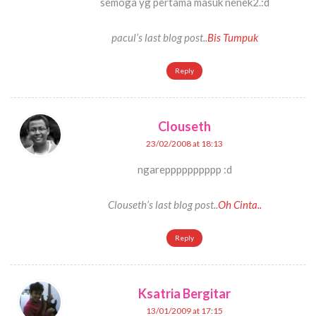
semoga yg pertama masuk nenek2.:d
pacul’s last blog post..
Bis Tumpuk
Reply
Clouseth
23/02/2008 at 18:13
ngarepppppppppp :d
Clouseth’s last blog post..
Oh Cinta..
Reply
Ksatria Bergitar
13/01/2009 at 17:15