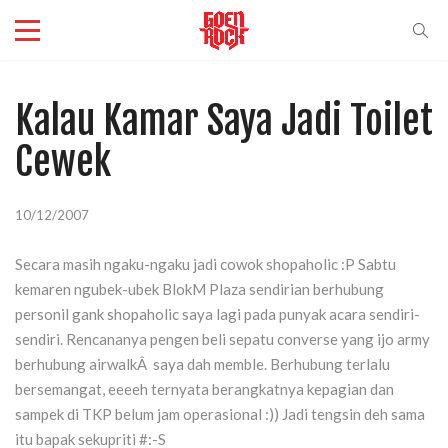
Kalau Kamar Saya Jadi Toilet
Cewek
10/12/2007
Secara masih ngaku-ngaku jadi cowok shopaholic :P Sabtu
kemaren ngubek-ubek BlokM Plaza sendirian berhubung
personil gank shopaholic saya lagi pada punyak acara sendiri-
sendiri. Rencananya pengen beli sepatu converse yang ijo army
berhubung airwalkÂ saya dah memble. Berhubung terlalu
bersemangat, eeeeh ternyata berangkatnya kepagian dan
sampek di TKP belum jam operasional :)) Jadi tengsin deh sama
itu bapak sekupriti #:-S