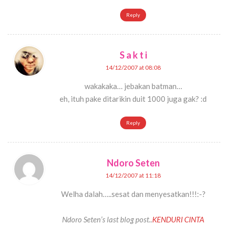
Reply
S a k t i
14/12/2007 at 08:08
wakakaka… jebakan batman…
eh, ituh pake ditarikin duit 1000 juga gak? :d
Reply
Ndoro Seten
14/12/2007 at 11:18
Welha dalah…..sesat dan menyesatkan!!!:-?
Ndoro Seten’s last blog post..
KENDURI CINTA