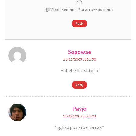
:D
@Mbah keman : Koran bekas mau?
Reply
Sopowae
11/12/2007 at 21:50
Huhehehhe shipp:x
Reply
Payjo
11/12/2007 at 22:03
*ngliad posisi pertamax*