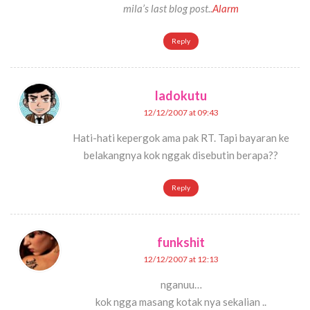
mila’s last blog post..
Alarm
Reply
ladokutu
12/12/2007 at 09:43
Hati-hati kepergok ama pak RT. Tapi bayaran ke
belakangnya kok nggak disebutin berapa??
Reply
funkshit
12/12/2007 at 12:13
nganuu…
kok ngga masang kotak nya sekalian ..