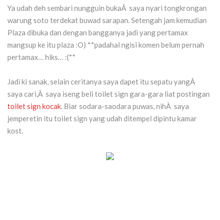
Ya udah deh sembari nungguin bukaÂ saya nyari tongkrongan
warung soto terdekat buwad sarapan. Setengah jam kemudian
Plaza dibuka dan dengan bangganya jadi yang pertamax
mangsup ke itu plaza :O) **padahal ngisi komen belum pernah
pertamax… hiks… :(**
Jadi ki sanak, selain ceritanya saya dapet itu sepatu yangÂ
saya cari,Â saya iseng beli toilet sign gara-gara liat postingan
toilet sign kocak
. Biar sodara-saodara puwas, nihÂ saya
jemperetin itu toilet sign yang udah ditempel dipintu kamar
kost.