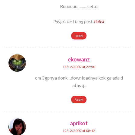
Buuuuuu………set:o
Payjo’s last blog post..
Polisi
Reply
ekowanz
11/12/2007 at 22:50
om 3gpnya donk…downloadnya kok ga ada d
atas :p
Reply
aprikot
12/12/2007 at 08:12