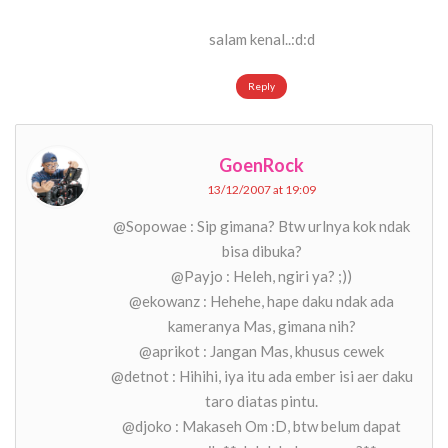
salam kenal..:d:d
Reply
GoenRock
13/12/2007 at 19:09
@Sopowae : Sip gimana? Btw urlnya kok ndak
bisa dibuka?
@Payjo : Heleh, ngiri ya? ;))
@ekowanz : Hehehe, hape daku ndak ada
kameranya Mas, gimana nih?
@aprikot : Jangan Mas, khusus cewek
@detnot : Hihihi, iya itu ada ember isi aer daku
taro diatas pintu.
@djoko : Makaseh Om :D, btw belum dapat