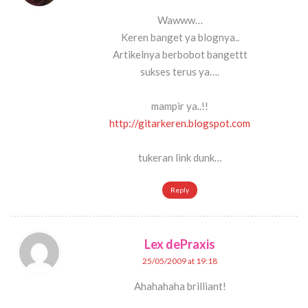
Wawww…
Keren banget ya blognya..
Artikelnya berbobot bangettt
sukses terus ya….
mampir ya..!!
http://gitarkeren.blogspot.com
tukeran link dunk…
Reply
Lex dePraxis
25/05/2009 at 19:18
Ahahahaha brilliant!