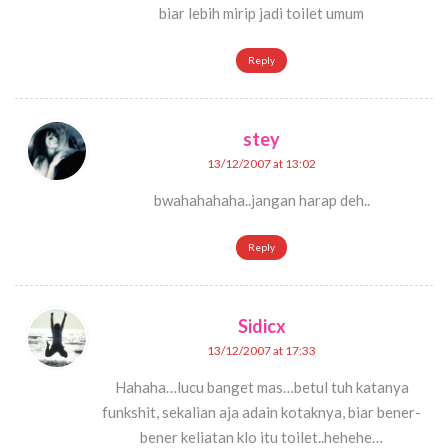
biar lebih mirip jadi toilet umum
Reply
stey
13/12/2007 at 13:02
bwahahahaha..jangan harap deh..
Reply
Sidicx
13/12/2007 at 17:33
Hahaha…lucu banget mas…betul tuh katanya
funkshit, sekalian aja adain kotaknya, biar bener-
bener keliatan klo itu toilet..hehehe…