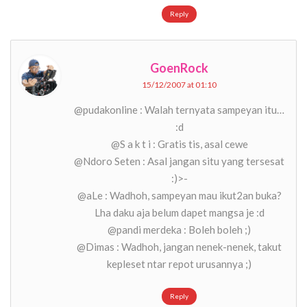
Reply
GoenRock
15/12/2007 at 01:10
@pudakonline : Walah ternyata sampeyan itu…
:d
@S a k t i : Gratis tis, asal cewe
@Ndoro Seten : Asal jangan situ yang tersesat
:)>-
@aLe : Wadhoh, sampeyan mau ikut2an buka?
Lha daku aja belum dapet mangsa je :d
@pandi merdeka : Boleh boleh ;)
@Dimas : Wadhoh, jangan nenek-nenek, takut
kepleset ntar repot urusannya ;)
Reply