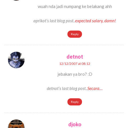
wuah nda jadi numpang ke belakang ahh
aprikot’s last blog post..
expected salary, damn!
Reply
detnot
12/12/2007 at 08:12
jebakan ya bro? :D
detnot’s last blog post..
Secara…
Reply
djoko