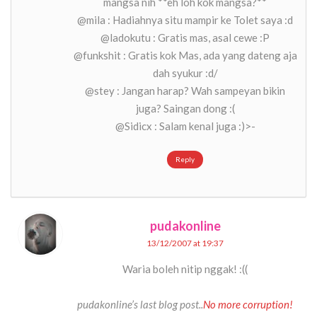
mangsa nih **eh loh kok mangsa?**
@mila : Hadiahnya situ mampir ke Tolet saya :d
@ladokutu : Gratis mas, asal cewe :P
@funkshit : Gratis kok Mas, ada yang dateng aja
dah syukur :d/
@stey : Jangan harap? Wah sampeyan bikin
juga? Saingan dong :(
@Sidicx : Salam kenal juga :)>-
Reply
pudakonline
13/12/2007 at 19:37
Waria boleh nitip nggak! :((
pudakonline’s last blog post..
No more corruption!