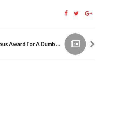
A Prestigious Award For A Dumb Blogger, I Mean Me Vd^^b