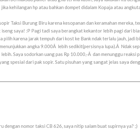
 jika kehilangan hp atau bahkan dompet didalam Kopaja atau angkut
sopir Taksi Burung Biru karena kesopanan dan keramahan mereka, tern
 iseng saya! :P Pagi tadi saya berangkat kekantor lebih pagi dari b
pilih karena jarak tempuh dari kost ke Bank ndak terlalu jauh, jadi bia
 menunjukkan angka 9.000Â lebih sedikit(persisnya lupa).Â Ndak seper
lebih. Saya sodorkan uang pas Rp 10.000,-Â dan menunggu reaksi pak
g spesial dari pak sopir. Satu pisuhan yang sangat jelas saya deng
ru dengan nomor taksi CB 626, saya nitip salam buat supirnya ya? ;)