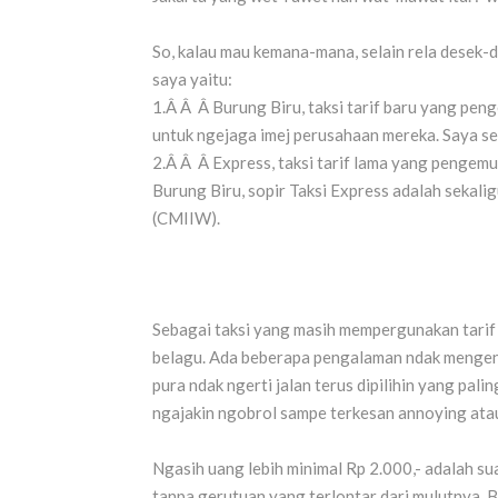
So, kalau mau kemana-mana, selain rela desek-d
saya yaitu:
1.Â Â Â Burung Biru, taksi tarif baru yang pe
untuk ngejaga imej perusahaan mereka. Saya s
2.Â Â Â Express, taksi tarif lama yang pengem
Burung Biru, sopir Taksi Express adalah sekalig
(CMIIW).
Sebagai taksi yang masih mempergunakan tarif 
belagu. Ada beberapa pengalaman ndak mengenak
pura ndak ngerti jalan terus dipilihin yang pal
ngajakin ngobrol sampe terkesan annoying atau
Ngasih uang lebih minimal Rp 2.000,- adalah s
tanpa gerutuan yang terlontar dari mulutnya. B