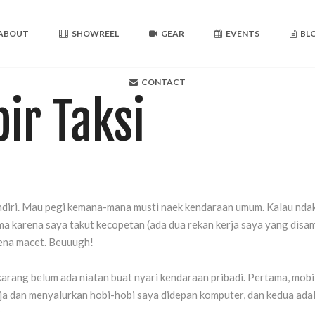
ABOUT
SHOWREEL
GEAR
EVENTS
BL
CONTACT
ir Taksi
ndiri. Mau pegi kemana-mana musti naek kendaraan umum. Kalau ndak
tama karena saya takut kecopetan (ada dua rekan kerja saya yang dis
kena macet. Beuuugh!
rang belum ada niatan buat nyari kendaraan pribadi. Pertama, mobil
 dan menyalurkan hobi-hobi saya didepan komputer, dan kedua adalah 