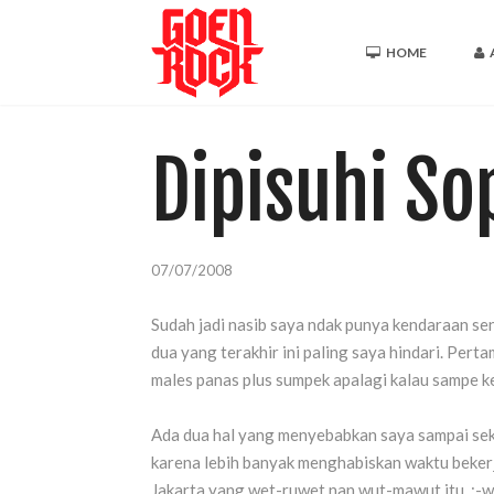
HOME
Dipisuhi Sop
07/07/2008
Sudah jadi nasib saya ndak punya kendaraan se
dua yang terakhir ini paling saya hindari. Per
males panas plus sumpek apalagi kalau sampe 
Ada dua hal yang menyebabkan saya sampai seka
karena lebih banyak menghabiskan waktu bekerja
Jakarta yang wet-ruwet nan wut-mawut itu. :-w