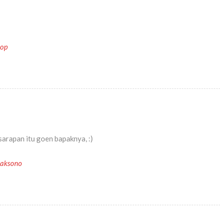
hop
arapan itu goen bapaknya, :)
caksono