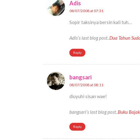
Adis
08/07/2008 at 07:31
Sopir taksinya bersin kali tuh…
Adis’s last blog post..
Dua Tahun Sud
Reply
bangsari
08/07/2008 at 08:11
diuyuhi sisan wae!
bangsari’s last blog post..
Buku Baja
Reply