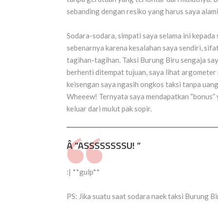
sebanding dengan resiko yang harus saya alami
Sodara-sodara, simpati saya selama ini kepada 
sebenarnya karena kesalahan saya sendiri, sifat
tagihan-tagihan. Taksi Burung Biru sengaja saya 
berhenti ditempat tujuan, saya lihat argometer
keisengan saya ngasih ongkos taksi tanpa uang 
Wheeew! Ternyata saya mendapatkan “bonus” yan
keluar dari mulut pak sopir.
Â “ASSSSSSSSU! “
:| **gulp**
PS: Jika suatu saat sodara naek taksi Burung Bi