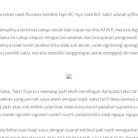
esekan naek Busway memble tapi AC-nya semribit, taksi adalah pilihan
ngemudinya terkenal cukup ramah dan sopan karena AFAIK, mereka dig
elama ini cukup simpati dengan keramahan dan kesopanan pengemudi 
udinya ndak reseh asalken kita ndak sok akrab, salah ngomong apalag
us pemilik taksi, mereka memiliki tanggungan untuk menggaji diri mer
lama, Taksi Express memang jauh lebih mendingan daripada taksi ta
kan yang pernah saya alami dengan supir taksi tarif lama lainnya s
ing jauh atau sok milihin jalan biar ndak kena macet padahal tujuann
 malah ngomel-ngomel sambil nyetir padahal kita ndak ngapa-ngapai
uatu keharusan bagi saya, dengan syarat minimal pak sopir menganta
ukan bermaksud pamer atau gila terima kasih, saya lakukan itu denga