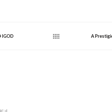
D
IGOD
k! :d