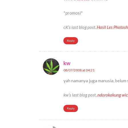
*promosi*
cK’s last blog post..
Hasil Les Photos
Reply
kw
08/07/2008 at 04:21
yah namanya juga manusia, belum s
kw’s last blog post..
ndorokakung wi
Reply