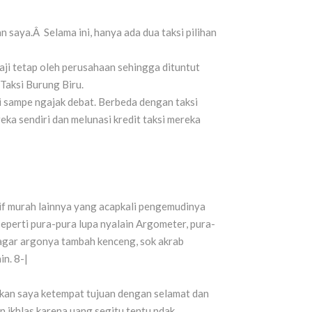
 saya.Â Selama ini, hanya ada dua taksi pilihan
aji tetap oleh perusahaan sehingga dituntut
Taksi Burung Biru.
i sampe ngajak debat. Berbeda dengan taksi
eka sendiri dan melunasi kredit taksi mereka
rif murah lainnya yang acapkali pengemudinya
eperti pura-pura lupa nyalain Argometer, pura-
ya agar argonya tambah kenceng, sok akrab
n. 8-|
rkan saya ketempat tujuan dengan selamat dan
n ikhlas karena uang segitu tentu ndak