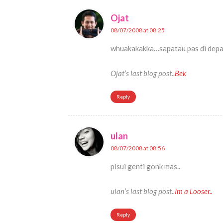
Ojat
08/07/2008 at 08:25
whuakakakka…sapatau pas di depan t
Ojat’s last blog post..
Bek
Reply
ulan
08/07/2008 at 08:56
pisui genti gonk mas..
ulan’s last blog post..
Im a Looser..
Reply