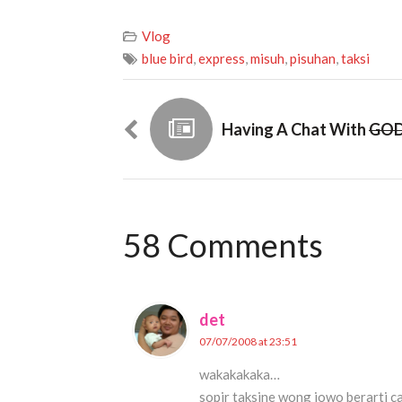
Vlog
blue bird
,
express
,
misuh
,
pisuhan
,
taksi
Having A Chat With
GO
58 Comments
det
07/07/2008 at 23:51
wakakakaka…
sopir taksine wong jowo berarti ca