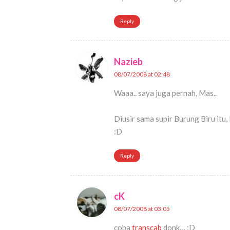
Reply
Nazieb
08/07/2008 at 02:48
Waaa.. saya juga pernah, Mas..
Diusir sama supir Burung Biru itu,
:D
Reply
cK
08/07/2008 at 03:05
coba
transcab
donk… :D