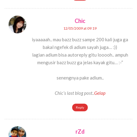
Chic
12/05/2009 at 09:19
iyaaaaah.. mau bazz buzz sampe 200 kali juga ga
bakal ngefek di adium sayah juga… :))
lagian adium bisa autoreply gitu looooh.. ampuh
mengusir bazz buzz ga jelas kayak gitu… :-”
senengnya pake adium..
Chic’s last blog post..
Gelap
Reply
rZd