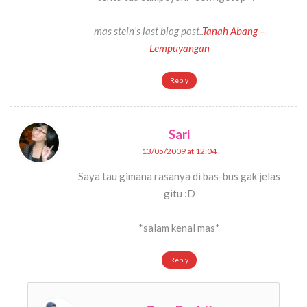
mas stein’s last blog post..
Tanah Abang –
Lempuyangan
Reply
Sari
13/05/2009 at 12:04
Saya tau gimana rasanya di bas-bus gak jelas
gitu :D
*salam kenal mas*
Reply