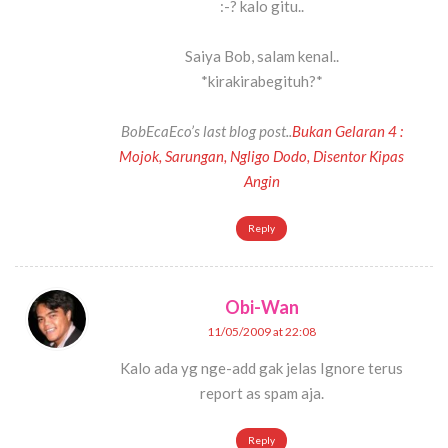
:-? kalo gitu..
Saiya Bob, salam kenal..
*kirakirabegituh?*
BobEcaEco’s last blog post..
Bukan Gelaran 4 :
Mojok, Sarungan, Ngligo Dodo, Disentor Kipas
Angin
Reply
Obi-Wan
11/05/2009 at 22:08
Kalo ada yg nge-add gak jelas Ignore terus
report as spam aja.
Reply