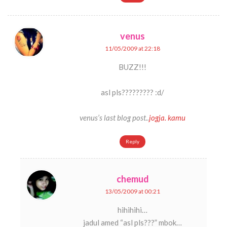
venus
11/05/2009 at 22:18
BUZZ!!!
asl pls????????? :d/
venus’s last blog post..
jogja. kamu
Reply
chemud
13/05/2009 at 00:21
hihihihi…
jadul amed “asl pls???” mbok…