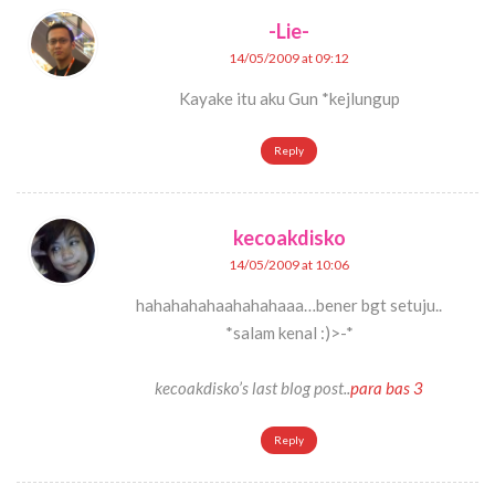
-Lie-
14/05/2009 at 09:12
Kayake itu aku Gun *kejlungup
Reply
kecoakdisko
14/05/2009 at 10:06
hahahahahaahahahaaa…bener bgt setuju..
*salam kenal :)>-*
kecoakdisko’s last blog post..
para bas 3
Reply