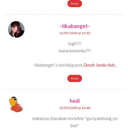
Reply
-tikabanget-
12/05/2009 at 13:43
logh?!!
mana komenku?!!
-tikabanget-’s last blog post..
Darah Janda ituh..
Reply
hedi
12/05/2009 at 16:40
makanya, biasakan invisible *ga nyambung yo
ben*