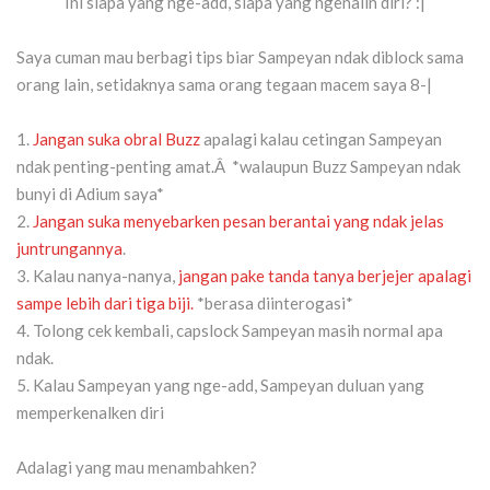
Ini siapa yang nge-add, siapa yang ngenalin diri? :|
Saya cuman mau berbagi tips biar Sampeyan ndak diblock sama
orang lain, setidaknya sama orang tegaan macem saya 8-|
1.
Jangan suka obral Buzz
apalagi kalau cetingan Sampeyan
ndak penting-penting amat.Â *walaupun Buzz Sampeyan ndak
bunyi di Adium saya*
2.
Jangan suka menyebarken pesan berantai yang ndak jelas
juntrungannya
.
3. Kalau nanya-nanya,
jangan pake tanda tanya berjejer apalagi
sampe lebih dari tiga biji.
*berasa diinterogasi*
4. Tolong cek kembali, capslock Sampeyan masih normal apa
ndak.
5. Kalau Sampeyan yang nge-add, Sampeyan duluan yang
memperkenalken diri
Adalagi yang mau menambahken?