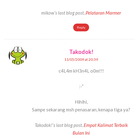
mikow’s last blog post..
Pelataran Marmer
Reply
Takodok!
11/05/2009 at 20:39
c4L4m kH3n4L o0m!!!
:-”
Hihihi,
Sampe sekarang msh penasaran, kenapa tiga ya?
Takodok!’s last blog post..
Empat Kalimat Terbaik
Bulan Ini