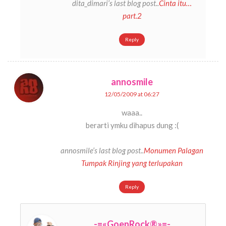
dita_dimari’s last blog post..
Cinta itu…
part.2
Reply
annosmile
12/05/2009 at 06:27
waaa..
berarti ymku dihapus dung :(
annosmile’s last blog post..
Monumen Palagan
Tumpak Rinjing yang terlupakan
Reply
-=«GoenRock®»=-