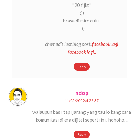
*20 f jkt*
;))
brasa di mirc dulu..
=))
chemud’s last blog post..
facebook lagi
facebook lagi..
Reply
ndop
11/05/2009 at 22:37
walaupun basi, tapi jarang yang tau lo kang cara
komunikasi di era dijitel seperti ini.. hohoho…
Reply