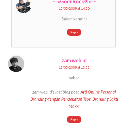
-=«GoenRock®»=-
15/05/2009 at 14:20
Salam kenal :)
Reply
zam.web.id
13/05/2009 at 12:52
sabar
zam.web.id’s last blog post..
Arti Online Personal
Branding dengan Pendekatan Teori Branding Sakti
Makki
Reply