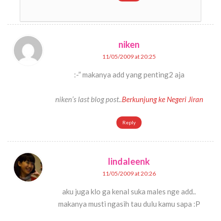
niken
11/05/2009 at 20:25
:-” makanya add yang penting2 aja
niken’s last blog post..
Berkunjung ke Negeri Jiran
Reply
lindaleenk
11/05/2009 at 20:26
aku juga klo ga kenal suka males nge add..
makanya musti ngasih tau dulu kamu sapa :P