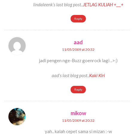
lindaleenk’s last blog post..
JETLAG KULIAH +___+
Reply
aad
11/05/2009 at 20:32
jadi pengen nge-Buzz goenrock lagi ..>:)
aad’s last blog post..
Kaki Kiri
Reply
mikow
11/05/2009 at 20:32
yah.. kalah cepet sama si mizan :-w