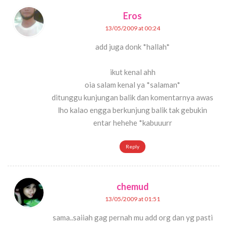
Eros
13/05/2009 at 00:24
add juga donk *hallah*
ikut kenal ahh
oia salam kenal ya *salaman*
ditunggu kunjungan balik dan komentarnya awas
lho kalao engga berkunjung balik tak gebukin
entar hehehe *kabuuurr
Reply
chemud
13/05/2009 at 01:51
sama..saiiah gag pernah mu add org dan yg pasti