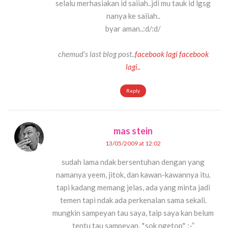
selalu merhasiakan id saiiah..jdi mu tauk id lgsg
nanya ke saiiah..
byar aman..:d/:d/
chemud’s last blog post..
facebook lagi facebook
lagi..
Reply
mas stein
13/05/2009 at 12:02
sudah lama ndak bersentuhan dengan yang
namanya yeem, jitok, dan kawan-kawannya itu.
tapi kadang memang jelas, ada yang minta jadi
temen tapi ndak ada perkenalan sama sekali.
mungkin sampeyan tau saya, taip saya kan belum
tentu tau sampeyan. *sok ngetop* :-”