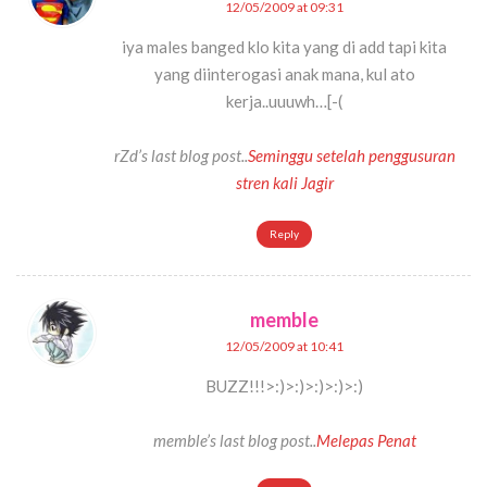
12/05/2009 at 09:31
iya males banged klo kita yang di add tapi kita
yang diinterogasi anak mana, kul ato
kerja..uuuwh…[-(
rZd’s last blog post..
Seminggu setelah penggusuran
stren kali Jagir
Reply
memble
12/05/2009 at 10:41
BUZZ!!!>:)>:)>:)>:)>:)
memble’s last blog post..
Melepas Penat