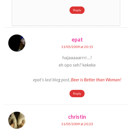
Reply
epat
11/05/2009 at 20:15
hajaaaaarrrr…!
eh opo seh? kekeke
epat’s last blog post..
Beer is Better than Woman!
Reply
christin
11/05/2009 at 20:23