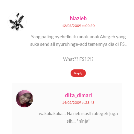
Nazieb
12/05/2009 at 00:20
Yang paling nyebelin itu anak-anak Abegeh yang
suka send all nyuruh nge-add temennya dia di FS..
What?? FS?!?!?
Reply
dita_dimari
14/05/2009 at 23:43
wakakakaka… Nazieb masih abegeh juga
sih… *ninja*