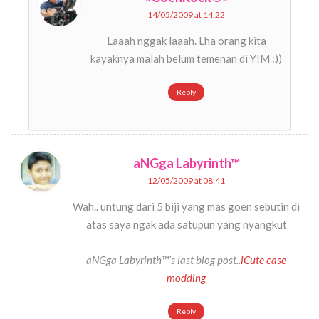
14/05/2009 at 14:22
Laaah nggak laaah. Lha orang kita
kayaknya malah belum temenan di Y!M :))
Reply
aNGga Labyrinth™
12/05/2009 at 08:41
Wah.. untung dari 5 biji yang mas goen sebutin di
atas saya ngak ada satupun yang nyangkut
aNGga Labyrinth™’s last blog post..
iCute case
modding
Reply