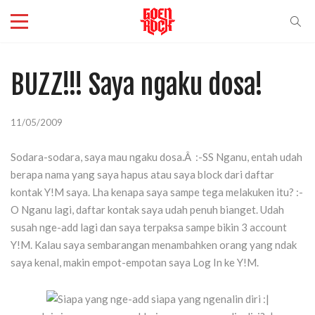
BUZZ!!! Saya ngaku dosa!
11/05/2009
Sodara-sodara, saya mau ngaku dosa.Â :-SS Nganu, entah udah
berapa nama yang saya hapus atau saya block dari daftar
kontak Y!M saya. Lha kenapa saya sampe tega melakuken itu? :-
O Nganu lagi, daftar kontak saya udah penuh bianget. Udah
susah nge-add lagi dan saya terpaksa sampe bikin 3 account
Y!M. Kalau saya sembarangan menambahken orang yang ndak
saya kenal, makin empot-empotan saya Log In ke Y!M.