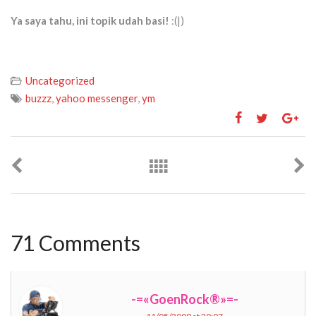
Ya saya tahu, ini topik udah basi!
:(|)
Uncategorized
buzzz
,
yahoo messenger
,
ym
71 Comments
-=«GoenRock®»=-