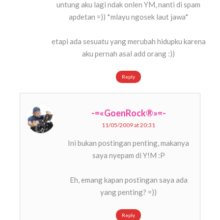
untung aku lagi ndak onlen YM, nanti di spam
apdetan =)) *mlayu ngosek laut jawa*
etapi ada sesuatu yang merubah hidupku karena
aku pernah asal add orang :))
Reply
-=«GoenRock®»=-
11/05/2009 at 20:31
Ini bukan postingan penting, makanya
saya nyepam di Y!M :P
Eh, emang kapan postingan saya ada
yang penting? =))
Reply