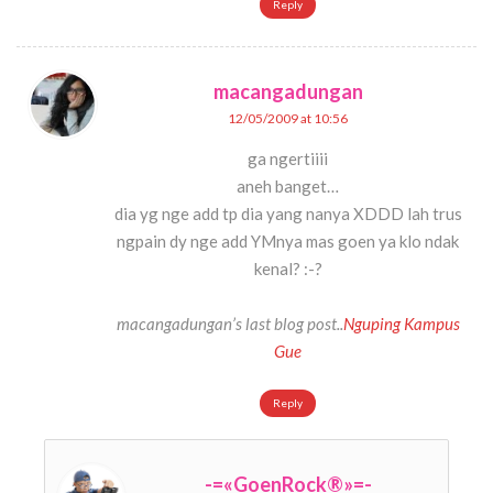
Reply
macangadungan
12/05/2009 at 10:56
ga ngertiiii
aneh banget…
dia yg nge add tp dia yang nanya XDDD lah trus
ngpain dy nge add YMnya mas goen ya klo ndak
kenal? :-?
macangadungan’s last blog post..
Nguping Kampus
Gue
Reply
-=«GoenRock®»=-