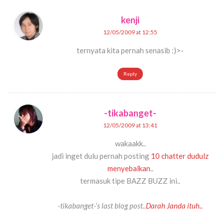
kenji
12/05/2009 at 12:55
ternyata kita pernah senasib :)>-
Reply
-tikabanget-
12/05/2009 at 13:41
wakaakk..
jadi inget dulu pernah posting
10 chatter dudulz
menyebalkan
..
termasuk tipe BAZZ BUZZ ini..
-tikabanget-’s last blog post..
Darah Janda ituh..