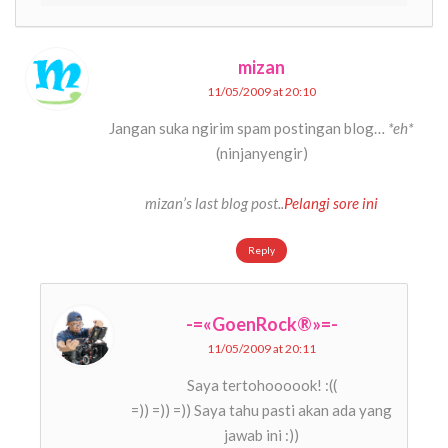
mizan
11/05/2009 at 20:10
Jangan suka ngirim spam postingan blog…
*eh*
(ninjanyengir)
mizan’s last blog post..
Pelangi sore ini
Reply
-=«GoenRock®»=-
11/05/2009 at 20:11
Saya tertohoooook! :((
=)) =)) =)) Saya tahu pasti akan ada yang
jawab ini :))