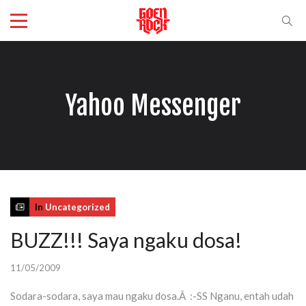
Yahoo Messenger
In
Uncategorized
BUZZ!!! Saya ngaku dosa!
11/05/2009
Sodara-sodara, saya mau ngaku dosa.Â :-SS Nganu, entah udah