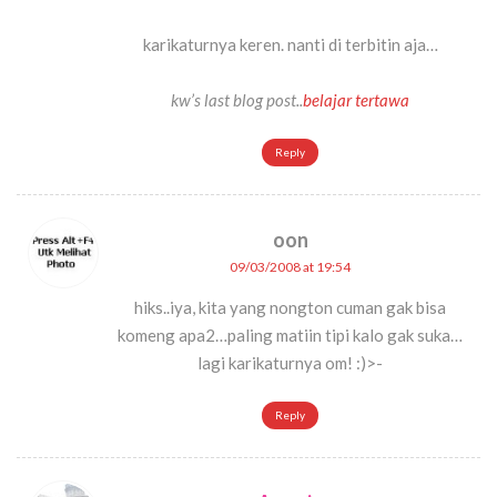
karikaturnya keren. nanti di terbitin aja…
kw’s last blog post..
belajar tertawa
Reply
oon
09/03/2008 at 19:54
hiks..iya, kita yang nongton cuman gak bisa
komeng apa2…paling matiin tipi kalo gak suka…
lagi karikaturnya om! :)>-
Reply