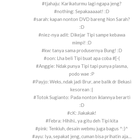
#tjahaju: Karikaturmu lagi ngapa jeng?
#nothing: Sepakaaaaat! :D
#sarah: kapan nonton DVD bareng Non Sarah?
:D
#niez-nya adit: Dikejar Tipi sampe kebawa
mimpi! :D
#kw: tanya sama produsernya Bung! :D
#oon: Lha beli Tipi buat apa coba #[-(
#Anggie: Ndak punya Tipi tapi punya plasma,
podo wae :P
#Payjo: Weks, ndak jadi Brur, ane balik dr Bekasi
kesorean :|
#Totok Sugianto: Pada nonton iklannya berarti
:D
#cK: Jiakakak!
#Febra: Hihihi.. ya gitu deh Tipi kita
#pink: Tenkiuh, desain webmu juga bagus ^:)^
#ayu: Iya, sepakat jeng, cuman bisa prihatin aja…