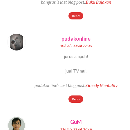
bangsari’s last blog post..
Buku Bajakan
Reply
pudakonline
10/03/2008 at 22:08
jurus ampuh!
jual TV mu!
pudakonline’s last blog post..
Greedy Mentality
Reply
GuM
11/03/2008 at 02:24