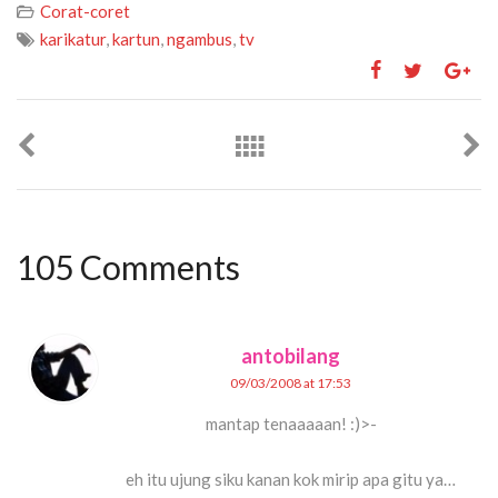
Corat-coret
karikatur
,
kartun
,
ngambus
,
tv
105 Comments
antobilang
09/03/2008 at 17:53
mantap tenaaaaan! :)>-
eh itu ujung siku kanan kok mirip apa gitu ya…