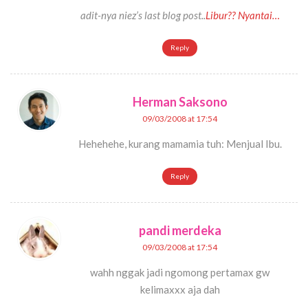
adit-nya niez’s last blog post..
Libur?? Nyantai…
Reply
Herman Saksono
09/03/2008 at 17:54
Hehehehe, kurang mamamia tuh: Menjual Ibu.
Reply
pandi merdeka
09/03/2008 at 17:54
wahh nggak jadi ngomong pertamax gw
kelimaxxx aja dah