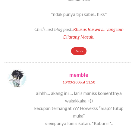
*ndak punya tipi kabel.. hiks*
Chic’s last blog post..
Khusus Busway… yang lain
Dilarang Masuk!
Reply
memble
10/03/2008 at 11:58
aihhh… akang ini … laris maniss komenttnya
wakakkaka =))
kecupan terhangat ??? Howekss “Siap2 tutup
muka”
siempunya lom sikatan. *Kaburrr*..