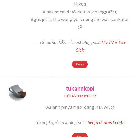
Hiks :(
#masmoemet: Weleh, kok bangga? :))
#gus pitik: Lha wong yo jenengane wae karikatur
:P
-=«GoenRock®»=-’s last blog post..
My TV is Sux
Sick
Reply
tukangkopi
10/03/2008 at 09:15
walah tipinya masuk angin kuwi.. :d
tukangkopi’s last blog post..
Senja di atas kereta
Reply