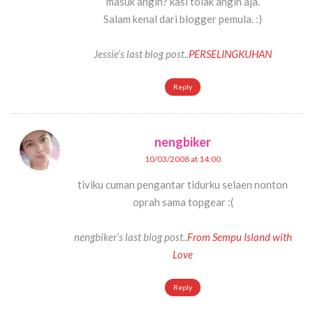
masuk angin? kasi tolak angin aja.
Salam kenal dari blogger pemula. :)
Jessie’s last blog post..
PERSELINGKUHAN
Reply
nengbiker
10/03/2008 at 14:00
tiviku cuman pengantar tidurku selaen nonton
oprah sama topgear :(
nengbiker’s last blog post..
From Sempu Island with
Love
Reply