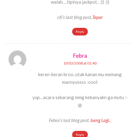
walah….tipinya jackpot.. :)) :))
cK’s last blog post..
Tepar
Reply
Febra
10/03/2008 at 01:40
keren-keran broo..otak kanan mu memang
macnyussss :cool:
yup…acara sekarang mmg kebanyakn ga mutu :-
@
Febra’s last blog post..
Iseng Lagi..
Reply