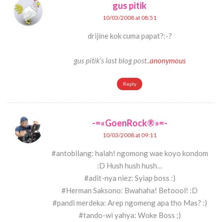
gus pitik
10/03/2008 at 08:51
drijine kok cuma papat?:-?
gus pitik’s last blog post..
anonymous
Reply
-=«GoenRock®»=-
10/03/2008 at 09:11
#antobilang: halah! ngomong wae koyo kondom
:D Hush hush hush…
#adit-nya niez: Syiap boss :)
#Herman Saksono: Bwahaha! Betoool! :D
#pandi merdeka: Arep ngomeng apa tho Mas? :)
#tando-wi yahya: Woke Boss ;)