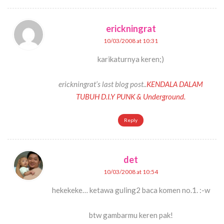
erickningrat
10/03/2008 at 10:31
karikaturnya keren;)
erickningrat’s last blog post..
KENDALA DALAM
TUBUH D.I.Y PUNK & Underground.
Reply
det
10/03/2008 at 10:54
hekekeke… ketawa guling2 baca komen no.1. :-w
btw gambarmu keren pak!