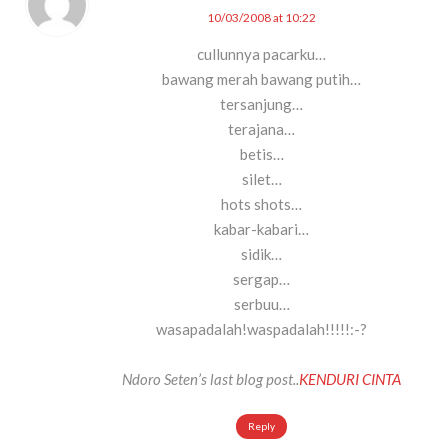
10/03/2008 at 10:22
cullunnya pacarku…
bawang merah bawang putih…
tersanjung…
terajana…
betis…
silet…
hots shots…
kabar-kabari…
sidik…
sergap…
serbuu…
wasapadalah!waspadalah!!!!!:-?
Ndoro Seten’s last blog post..
KENDURI CINTA
Reply