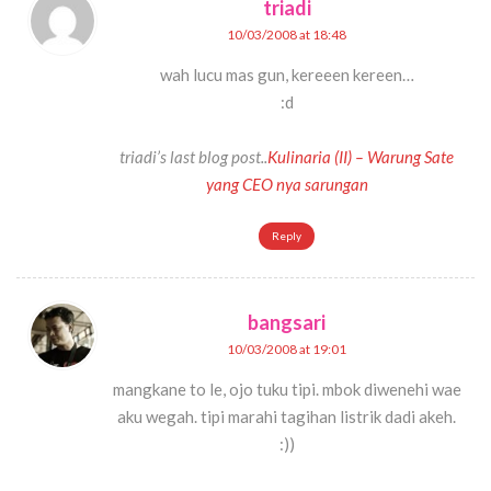
triadi
10/03/2008 at 18:48
wah lucu mas gun, kereeen kereen…
:d
triadi’s last blog post..
Kulinaria (II) – Warung Sate
yang CEO nya sarungan
Reply
bangsari
10/03/2008 at 19:01
mangkane to le, ojo tuku tipi. mbok diwenehi wae
aku wegah. tipi marahi tagihan listrik dadi akeh.
:))