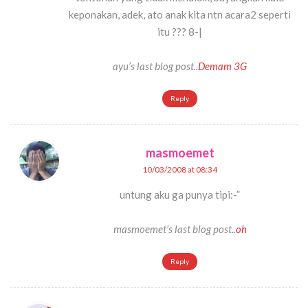
keponakan, adek, ato anak kita ntn acara2 seperti
itu ??? 8-|
ayu’s last blog post..
Demam 3G
Reply
masmoemet
10/03/2008 at 08:34
untung aku ga punya tipi:-”
masmoemet’s last blog post..
oh
Reply