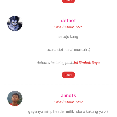
detnot
10/03/2008 at 09:25
setuju kang
acara tipi marai muntah :(
detnot’s last blog post..
Ini Simbah Saya
Reply
annots
10/03/2008 at 09:49
gayanya mirip header milik ndoro kakung ya :-?