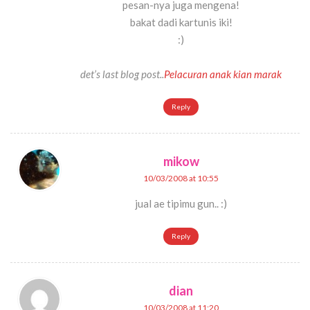
pesan-nya juga mengena!
bakat dadi kartunis iki!
:)
det’s last blog post..
Pelacuran anak kian marak
Reply
mikow
10/03/2008 at 10:55
jual ae tipimu gun.. :)
Reply
dian
10/03/2008 at 11:20