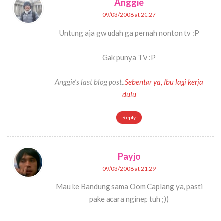
Anggie
09/03/2008 at 20:27
Untung aja gw udah ga pernah nonton tv :P
Gak punya TV :P
Anggie’s last blog post..
Sebentar ya, Ibu lagi kerja
dulu
Reply
Payjo
09/03/2008 at 21:29
Mau ke Bandung sama Oom Caplang ya, pasti
pake acara nginep tuh ;))