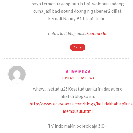
saya termasuk yang butuh tipi. walopun kadang
cuma jadi backsound doang n ga bener2 diliat.
kecuali Nanny 911 tapi.. hehe..
mila’s last blog post..
Februari Ini
Reply
arievianza
10/03/2008 at 13:43
whew… setudju2! Kesetudjuanku ini dapat bro
lihat di blogku ini:
http://www.arievianza.com/blogs/ketidakhabispikira
membusuk.html
TV Indo makin bobrok aja!!!8-|