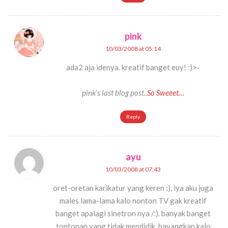
pink
10/03/2008 at 05:14
ada2 aja idenya. kreatif banget euy! :)>-
pink’s last blog post..
So Sweeet…
Reply
ayu
10/03/2008 at 07:43
oret-oretan karikatur yang keren ;), iya aku juga
males lama-lama kalo nonton TV gak kreatif
banget apalagi sinetron nya /:). banyak banget
tontonan yang tidak mendidik, bayangkan kalo