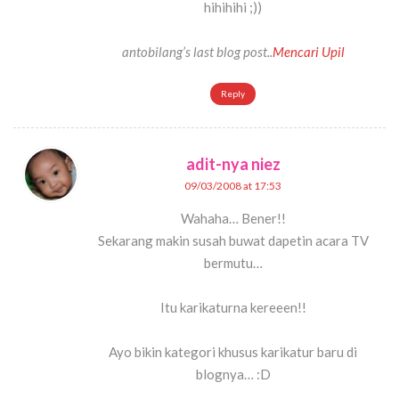
hihihihi ;))
antobilang’s last blog post..
Mencari Upil
Reply
adit-nya niez
09/03/2008 at 17:53
Wahaha… Bener!!
Sekarang makin susah buwat dapetin acara TV
bermutu…
Itu karikaturna kereeen!!
Ayo bikin kategori khusus karikatur baru di
blognya… :D