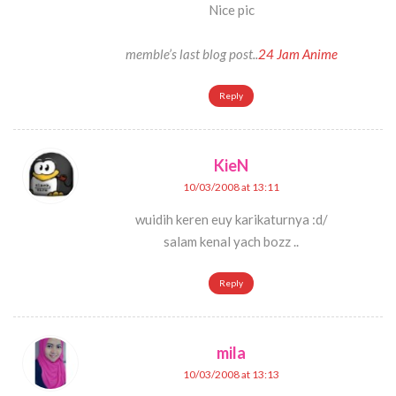
Nice pic
memble’s last blog post..
24 Jam Anime
Reply
KieN
10/03/2008 at 13:11
wuidih keren euy karikaturnya :d/
salam kenal yach bozz ..
Reply
mila
10/03/2008 at 13:13