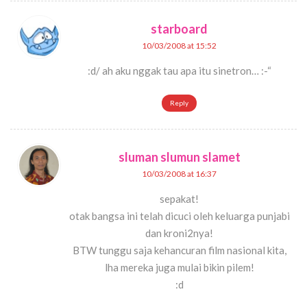
starboard
10/03/2008 at 15:52
:d/ ah aku nggak tau apa itu sinetron… :-“
Reply
sluman slumun slamet
10/03/2008 at 16:37
sepakat!
otak bangsa ini telah dicuci oleh keluarga punjabi
dan kroni2nya!
BTW tunggu saja kehancuran film nasional kita,
lha mereka juga mulai bikin pilem!
:d