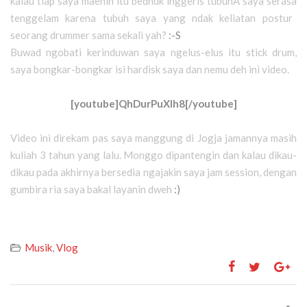
kalau tiap
saya
maenin itu bedhuk inggeris tubuhÂ
saya
serasa
tenggelam karena tubuh
saya
yang ndak keliatan postur
seorang drummer sama sekali yah?
:-S
Buwad ngobati kerinduwan
saya
ngelus-elus itu stick drum,
saya
bongkar-bongkar isi hardisk
saya
dan nemu deh ini video.
[youtube]QhDurPuXIh8[/youtube]
Video ini direkam pas
saya
manggung di Jogja jamannya masih
kuliah 3 tahun yang lalu. Monggo dipantengin dan kalau dikau-
dikau pada akhirnya bersedia ngajakin
saya
jam session, dengan
gumbira ria
saya
bakal layanin dweh
:)
Musik
,
Vlog