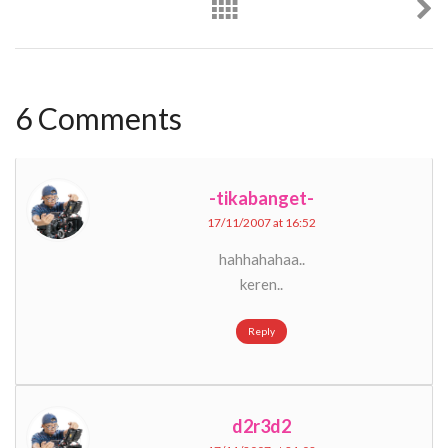
6 Comments
-tikabanget-
17/11/2007 at 16:52
hahhahahaa..
keren..
Reply
d2r3d2