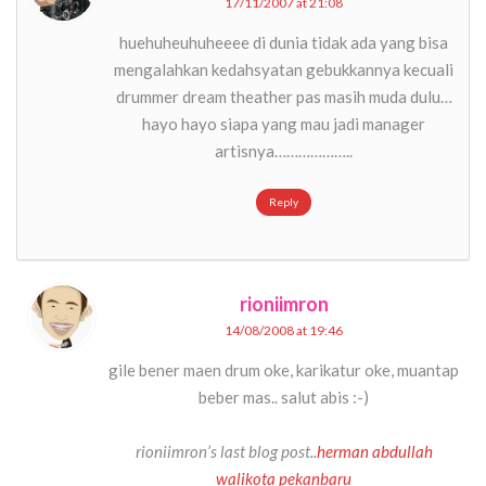
17/11/2007 at 21:08
huehuheuhuheeee di dunia tidak ada yang bisa
mengalahkan kedahsyatan gebukkannya kecuali
drummer dream theather pas masih muda dulu…
hayo hayo siapa yang mau jadi manager
artisnya………………..
Reply
rioniimron
14/08/2008 at 19:46
gile bener maen drum oke, karikatur oke, muantap
beber mas.. salut abis :-)
rioniimron’s last blog post..
herman abdullah
walikota pekanbaru