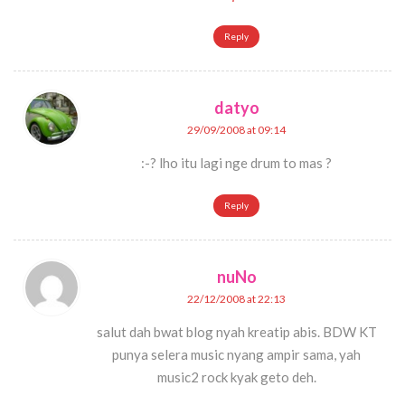
Reply
datyo
29/09/2008 at 09:14
:-? lho itu lagi nge drum to mas ?
Reply
nuNo
22/12/2008 at 22:13
salut dah bwat blog nyah kreatip abis. BDW KT
punya selera music nyang ampir sama, yah
music2 rock kyak geto deh.