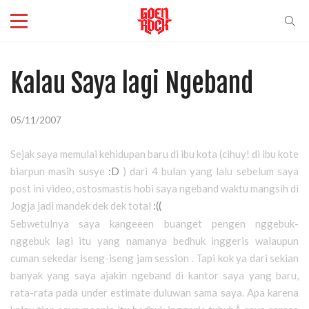
Kalau Saya lagi Ngeband
05/11/2007
Sejak
saya memulai kehidupan baru di ibu kota (cihuy! di ibu kote
biarpun masih susye
:D
) dari 4 bulan yang lalu sebelum
saya
post ini video, ostosmastis hobi
saya
ngeband waktu mangsih di
Jogja
jadi mandek dek dek total
:((
Sebwetulnya
saya
kangeeen buanget pengen nggebuk-
nggebuk lagi itu yang namanya bedhuk inggeris walaupun
cuman sekedar iseng-iseng jam session . Tapi kok ya dari sekian
banyak yang
saya
ajakin ngeband di kantor
saya
yang baru,
rata-rata pada under estimate duluwan sama
saya
. Apa karena