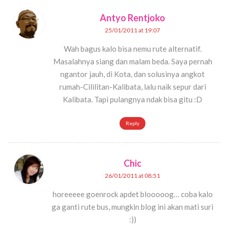
Antyo Rentjoko
25/01/2011 at 19:07
Wah bagus kalo bisa nemu rute alternatif.
Masalahnya siang dan malam beda. Saya pernah
ngantor jauh, di Kota, dan solusinya angkot
rumah-Cililitan-Kalibata, lalu naik sepur dari
Kalibata. Tapi pulangnya ndak bisa gitu :D
Reply
Chic
26/01/2011 at 08:51
horeeeee goenrock apdet blooooog… coba kalo
ga ganti rute bus, mungkin blog ini akan mati suri
:))