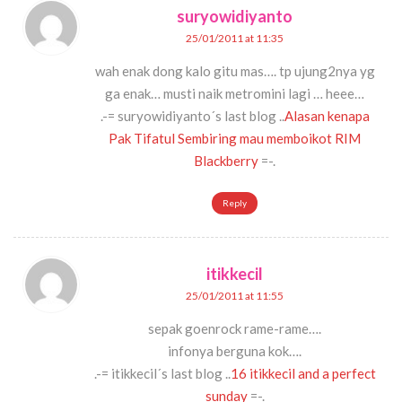
suryowidiyanto
25/01/2011 at 11:35
wah enak dong kalo gitu mas…. tp ujung2nya yg
ga enak… musti naik metromini lagi … heee…
.-= suryowidiyanto´s last blog ..
Alasan kenapa
Pak Tifatul Sembiring mau memboikot RIM
Blackberry
=-.
Reply
itikkecil
25/01/2011 at 11:55
sepak goenrock rame-rame….
infonya berguna kok….
.-= itikkecil´s last blog ..
16 itikkecil and a perfect
sunday
=-.