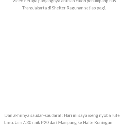
Video betapa panjangnya antrian calon penumpang bus
TransJakarta di Shelter Ragunan setiap pagi.
Dan akhirnya saudar-saudara!! Hari ini saya iseng nyoba rute
baru. Jam 7:30 naik P20 dari Mampang ke Halte Kuningan