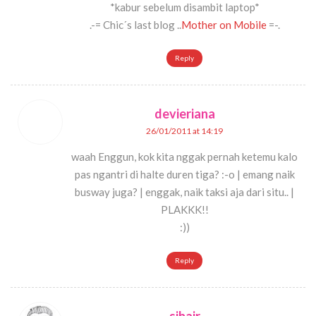
*kabur sebelum disambit laptop*
.-= Chic´s last blog ..
Mother on Mobile
=-.
Reply
devieriana
26/01/2011 at 14:19
waah Enggun, kok kita nggak pernah ketemu kalo
pas ngantri di halte duren tiga? :-o | emang naik
busway juga? | enggak, naik taksi aja dari situ.. |
PLAKKK!!
:))
Reply