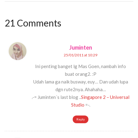
21 Comments
Juminten
25/01/2011 at 10:29
Ini penting banget lg Mas Goen, nambah info
buat orang2. :P
Udah lama ga naik busway, euy… Dan udah lupa
dgn rute2nya. Ahahaha…
.-= Juminten´s last blog ..
Singapore 2 – Universal
Studio
=-.
Reply