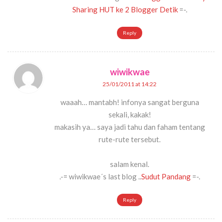
Sharing HUT ke 2 Blogger Detik
=-.
Reply
wiwikwae
25/01/2011 at 14:22
waaah… mantabh! infonya sangat berguna
sekali, kakak!
makasih ya… saya jadi tahu dan faham tentang
rute-rute tersebut.
salam kenal.
.-= wiwikwae´s last blog ..
Sudut Pandang
=-.
Reply