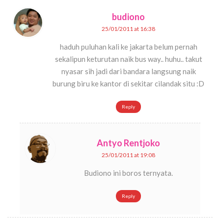
budiono
25/01/2011 at 16:38
haduh puluhan kali ke jakarta belum pernah
sekalipun keturutan naik bus way.. huhu.. takut
nyasar sih jadi dari bandara langsung naik
burung biru ke kantor di sekitar cilandak situ :D
Reply
Antyo Rentjoko
25/01/2011 at 19:08
Budiono ini boros ternyata.
Reply