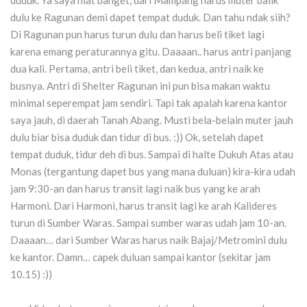
duduk. Ya saya niat banget, dari Mampang harus muter balik
dulu ke Ragunan demi dapet tempat duduk. Dan tahu ndak siih?
Di Ragunan pun harus turun dulu dan harus beli tiket lagi
karena emang peraturannya gitu. Daaaan.. harus antri panjang
dua kali. Pertama, antri beli tiket, dan kedua, antri naik ke
busnya. Antri di Shelter Ragunan ini pun bisa makan waktu
minimal seperempat jam sendiri. Tapi tak apalah karena kantor
saya jauh, di daerah Tanah Abang. Musti bela-belain muter jauh
dulu biar bisa duduk dan tidur di bus. :)) Ok, setelah dapet
tempat duduk, tidur deh di bus. Sampai di halte Dukuh Atas atau
Monas (tergantung dapet bus yang mana duluan) kira-kira udah
jam 9:30-an dan harus transit lagi naik bus yang ke arah
Harmoni. Dari Harmoni, harus transit lagi ke arah Kalideres
turun di Sumber Waras. Sampai sumber waras udah jam 10-an.
Daaaan… dari Sumber Waras harus naik Bajaj/Metromini dulu
ke kantor. Damn… capek duluan sampai kantor (sekitar jam
10.15) :))