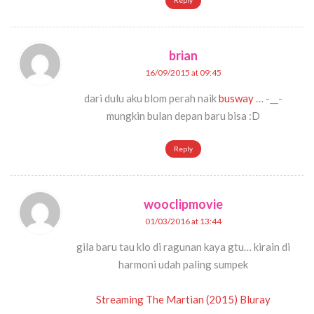
Reply
brian
16/09/2015 at 09:45
dari dulu aku blom perah naik
busway
… -__-
mungkin bulan depan baru bisa :D
Reply
wooclipmovie
01/03/2016 at 13:44
gila baru tau klo di ragunan kaya gtu… kirain di
harmoni udah paling sumpek
Streaming The Martian (2015) Bluray