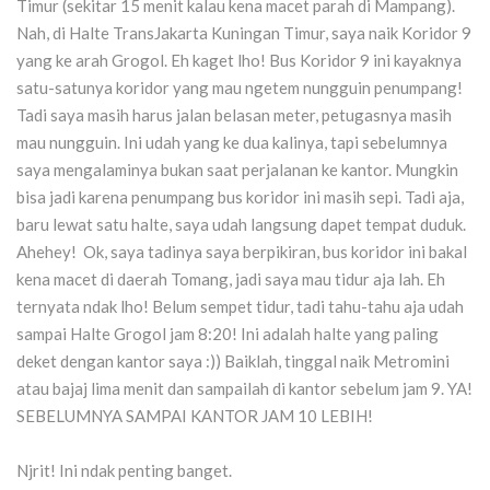
Timur (sekitar 15 menit kalau kena macet parah di Mampang).
Nah, di Halte TransJakarta Kuningan Timur, saya naik Koridor 9
yang ke arah Grogol. Eh kaget lho! Bus Koridor 9 ini kayaknya
satu-satunya koridor yang mau ngetem nungguin penumpang!
Tadi saya masih harus jalan belasan meter, petugasnya masih
mau nungguin. Ini udah yang ke dua kalinya, tapi sebelumnya
saya mengalaminya bukan saat perjalanan ke kantor. Mungkin
bisa jadi karena penumpang bus koridor ini masih sepi. Tadi aja,
baru lewat satu halte, saya udah langsung dapet tempat duduk.
Ahehey! Ok, saya tadinya saya berpikiran, bus koridor ini bakal
kena macet di daerah Tomang, jadi saya mau tidur aja lah. Eh
ternyata ndak lho! Belum sempet tidur, tadi tahu-tahu aja udah
sampai Halte Grogol jam 8:20! Ini adalah halte yang paling
deket dengan kantor saya :)) Baiklah, tinggal naik Metromini
atau bajaj lima menit dan sampailah di kantor sebelum jam 9. YA!
SEBELUMNYA SAMPAI KANTOR JAM 10 LEBIH!
Njrit! Ini ndak penting banget.