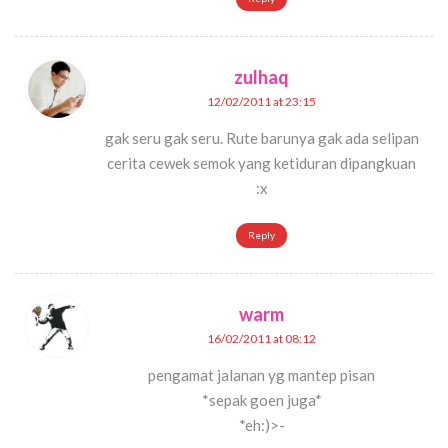
zulhaq
12/02/2011 at 23:15
gak seru gak seru. Rute barunya gak ada selipan
cerita cewek semok yang ketiduran dipangkuan
:x
Reply
warm
16/02/2011 at 08:12
pengamat jalanan yg mantep pisan
*sepak goen juga*
*eh:)>-