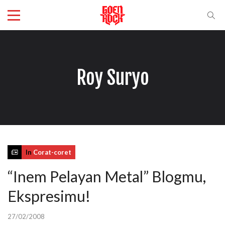
Roy Suryo
In
Corat-coret
“Inem Pelayan Metal” Blogmu,
Ekspresimu!
27/02/2008