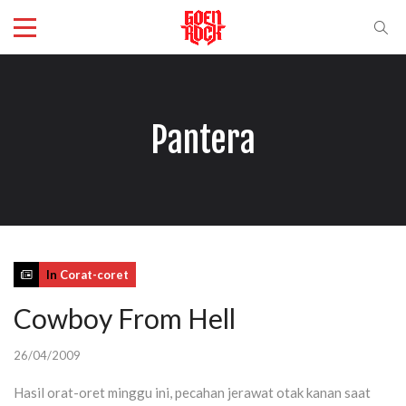
Pantera
In
Corat-coret
Cowboy From Hell
26/04/2009
Hasil orat-oret minggu ini, pecahan jerawat otak kanan saat