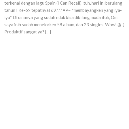
terkenal dengan lagu Spain (I Can Recall) ituh, hari ini berulang
tahun ! Ke-69 tepatnya! 69??? =P~ *membayangken yang iya-
iya* Di usianya yang sudah ndak bisa dibilang muda ituh, Om
saya inih sudah menelorken 58 album, dan 23 singles. Wow! @-)
Produktif sangat ya? […]