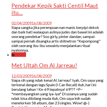
Pendekar Kepik Sakti Centil Maut
itu…
02/04/2009
16/08/2009
Siapa sangka jika perempuan nan manis berpipi dekok
dan baik hati walaupun aslinya judes dan bawel ini adalah
seorang pendekar? Soo girly, pinter dandan, sampai-
sampai pernah disangka artis shitnetron "Kepompong"
oleh seorang ibu-ibu sewaktu menjalankan ritual
nyalonnya.
In
Musik
Met Ultah Om Al Jarreau!
12/03/2009
16/08/2009
Siapa sih yang ndak kenal Al Jarreau? Iyah, Om saya yang
terkenal dengan lagu Spain (I Can Recall) ituh, hari ini
berulang tahun ! Ke-69 tepatnya! 69??? =P~
*membayangken yang iya-iya* Di usianya yang sudah
ndak bisa dibilang muda ituh, Om saya inih sudah
menelorken 58 album, dan 23 singles. Wow! @-)