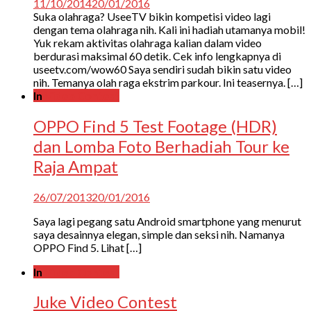
11/10/2014
20/01/2016
Suka olahraga? UseeTV bikin kompetisi video lagi
dengan tema olahraga nih. Kali ini hadiah utamanya mobil!
Yuk rekam aktivitas olahraga kalian dalam video
berdurasi maksimal 60 detik. Cek info lengkapnya di
useetv.com/wow60 Saya sendiri sudah bikin satu video
nih. Temanya olah raga ekstrim parkour. Ini teasernya. […]
In
Video Contest
OPPO Find 5 Test Footage (HDR)
dan Lomba Foto Berhadiah Tour ke
Raja Ampat
26/07/2013
20/01/2016
Saya lagi pegang satu Android smartphone yang menurut
saya desainnya elegan, simple dan seksi nih. Namanya
OPPO Find 5. Lihat […]
In
Video Contest
Juke Video Contest