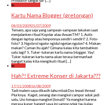
Produktif sangat ya? […]
In
Video Contest
Kartu Nama Blogger (gretongan)
04/03/2009
25/07/2009
Temans, apa saja yang sampean-sampean lakuken saat
menjalanken ritual Kopdar atau AnuanTM? 1. Autis
dengan laptop atau henponnya sendiri-sendiri? 2. Foto-
foto? 3. Ngobrol ngalor ngidul ngetan ngulon? 4. Makan-
makan? Cuman itu ajah? Gimana kalau kita tambahken
satu lagi? 5. Tuker-tukeran kartu nama blogger. Yay!
Tuker-tukeran kartu nama akan terasa bermanfaat
banget kalau kita mengikuti ritual […]
In
Musik
Hah?! Extreme Konser di Jakarta???
17/11/2008
16/08/2009
Tadi malem saya dikasih tahu mbakDos lewat thread
Plurknya. Kaget, senang dan mangkel campur aduk jadi
satu. Lho kenapa mangkel (kesal)? Ya mangkel karena
merasa kuper banget saya ini sampe ndak tau kalau