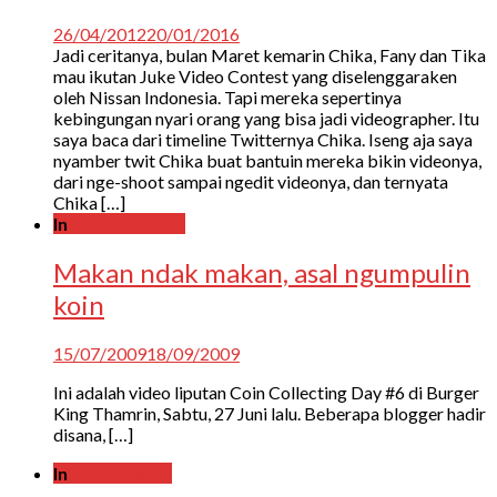
26/04/2012
20/01/2016
Jadi ceritanya, bulan Maret kemarin Chika, Fany dan Tika
mau ikutan Juke Video Contest yang diselenggaraken
oleh Nissan Indonesia. Tapi mereka sepertinya
kebingungan nyari orang yang bisa jadi videographer. Itu
saya baca dari timeline Twitternya Chika. Iseng aja saya
nyamber twit Chika buat bantuin mereka bikin videonya,
dari nge-shoot sampai ngedit videonya, dan ternyata
Chika […]
In
Liputan Event
Makan ndak makan, asal ngumpulin
koin
15/07/2009
18/09/2009
Ini adalah video liputan Coin Collecting Day #6 di Burger
King Thamrin, Sabtu, 27 Juni lalu. Beberapa blogger hadir
disana, […]
In
Corat-coret