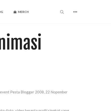
OG
MERCH
nimasi
da event Pesta Blogger 2008, 22 Nopember
o-foto, video beserta profil singkat yang