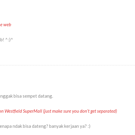
he web
b! ^:)^
nggak bisa sempet datang.
n Westfield SuperMall (just make sure you don’t get separated)
enapa ndak bisa dateng? banyak kerjaan ya? :)