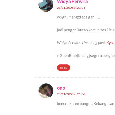
Widya Perwira
23/11/2008 at 21:04
wogh.. mangztapz gan! :D
jadi pengen ikutan komunitas2 itu
Widya Perwira’s last blog post..
Xystu
» GoenRock[bilang]segera bergabu
Reply
ono
23/11/2008 at 21:06
bener…keren banget. Kebangetan k