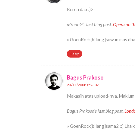
Keren dab :)>-
aGoonG’s last blog post..
Opera on t
» GoenRock[bilang]suwun mas dha
Reply
Bagus Prakoso
23/11/2008 at 23:41
Makasih atas upload-nya. Maklum 
Bagus Prakoso’s last blog post..
Londo
» GoenRock[bilang]sama2 ;;) Lha k