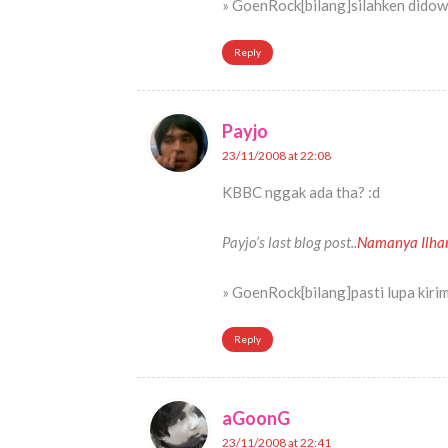
» GoenRock[bilang]silahken didown
Reply
Payjo
23/11/2008 at 22:08
KBBC nggak ada tha? :d
Payjo’s last blog post..
Namanya Ilh
» GoenRock[bilang]pasti lupa kiri
Reply
aGoonG
23/11/2008 at 22:41