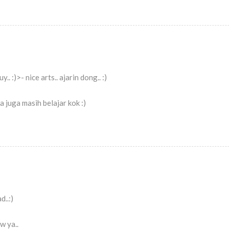
y.. :)>- nice arts.. ajarin dong.. :)
 juga masih belajar kok :)
d..:)
w ya..