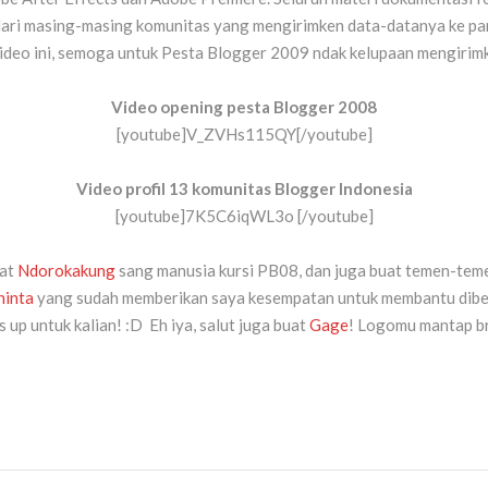
 dari masing-masing komunitas yang mengirimken data-datanya ke pa
video ini, semoga untuk Pesta Blogger 2009 ndak kelupaan mengirimk
Video opening pesta Blogger 2008
[youtube]V_ZVHs115QY[/youtube]
Video profil 13 komunitas Blogger Indonesia
[youtube]7K5C6iqWL3o [/youtube]
uat
Ndorokakung
sang manusia kursi PB08, dan juga buat temen-teme
hinta
yang sudah memberikan saya kesempatan untuk membantu dibel
up untuk kalian! :D Eh iya, salut juga buat
Gage
! Logomu mantap br