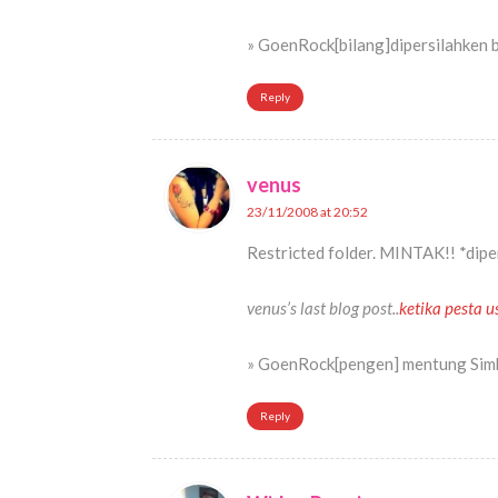
» GoenRock[bilang]dipersilahken br
Reply
venus
23/11/2008 at 20:52
Restricted folder. MINTAK!! *dip
venus’s last blog post..
ketika pesta u
» GoenRock[pengen] mentung Simb
Reply