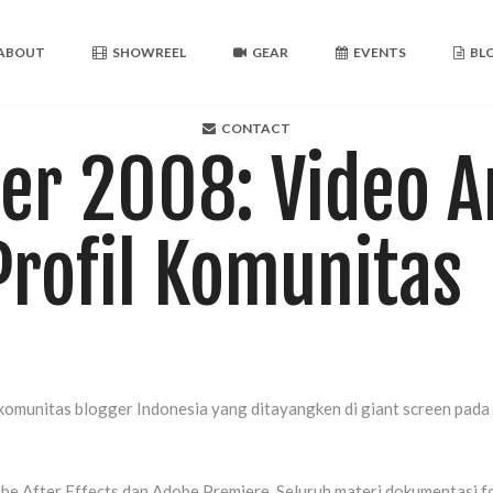
ABOUT
SHOWREEL
GEAR
EVENTS
BL
CONTACT
er 2008: Video A
rofil Komunitas
13 komunitas blogger Indonesia yang ditayangken di giant screen pa
e After Effects dan Adobe Premiere. Seluruh materi dokumentasi fot