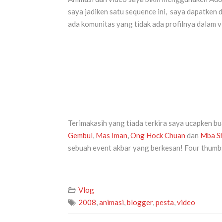
saya jadiken satu sequence ini, saya dapatken
ada komunitas yang tidak ada profilnya dalam 
Terimakasih yang tiada terkira saya ucapken b
Gembul
,
Mas Iman
,
Ong Hock Chuan
dan
Mba S
sebuah event akbar yang berkesan! Four thumbs 
Vlog
2008
,
animasi
,
blogger
,
pesta
,
video