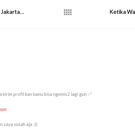
Hah?! Extreme Konser Di Jakarta???
kirim profil kan kamu bisa ngemis2 lagi gun :-”
esan
 saya susah aja :))