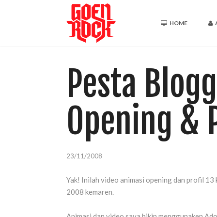
HOME
Pesta Blogg
Opening & P
23/11/2008
Yak! Inilah video animasi opening dan profil 
2008 kemaren.
Animasi dan video saya bikin menggunaken Adob