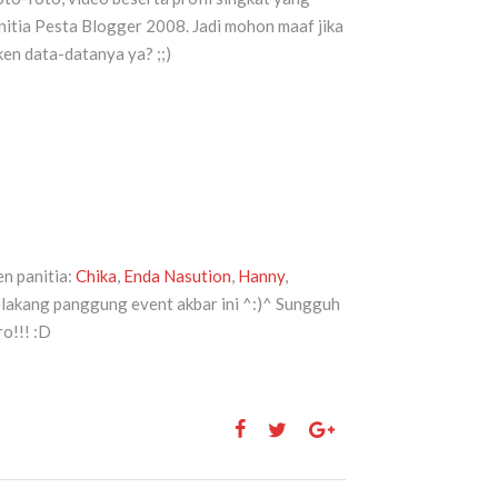
nitia Pesta Blogger 2008. Jadi mohon maaf jika
en data-datanya ya? ;;)
n panitia:
Chika
,
Enda Nasution
,
Hanny
,
akang panggung event akbar ini ^:)^ Sungguh
o!!! :D