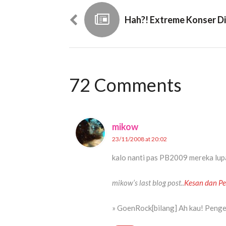
72 Comments
mikow
23/11/2008 at 20:02
kalo nanti pas PB2009 mereka lupa 
mikow’s last blog post..
Kesan dan P
» GoenRock[bilang] Ah kau! Pengen