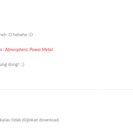
 neh :D hehehe :D
s : Atmospheric Power Metal
ng dong! ;;)
alau tidak diijinkan download.