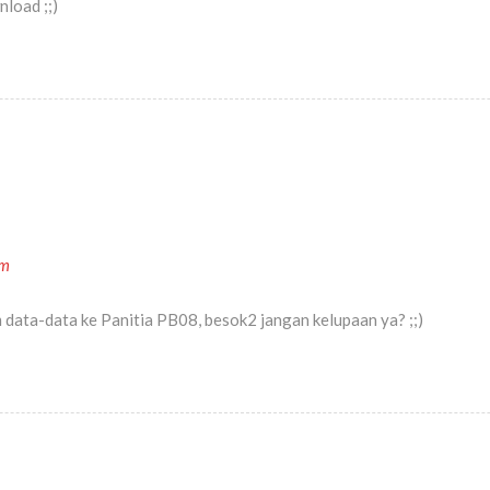
load ;;)
am
m data-data ke Panitia PB08, besok2 jangan kelupaan ya? ;;)