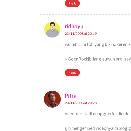
Reply
ridhoyp
23/11/2008 at 20:19
wuihihi.. ini toh yang bikin.. keren eu
» GoenRock[bilang]suwun bro, saya
Reply
Pitra
23/11/2008 at 20:28
yeee. dari tadi nungguin ini diuploa
ijin mengembed videonya di blog g