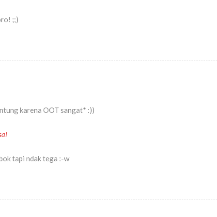
o! ;;)
entung karena OOT sangat* :))
sai
ok tapi ndak tega :-w