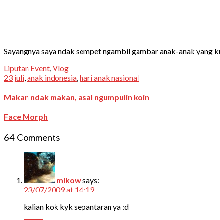
Sayangnya saya ndak sempet ngambil gambar anak-anak yang kur
Liputan Event
,
Vlog
23 juli
,
anak indonesia
,
hari anak nasional
Makan ndak makan, asal ngumpulin koin
Face Morph
64 Comments
mikow
says:
23/07/2009 at 14:19
kalian kok kyk sepantaran ya :d