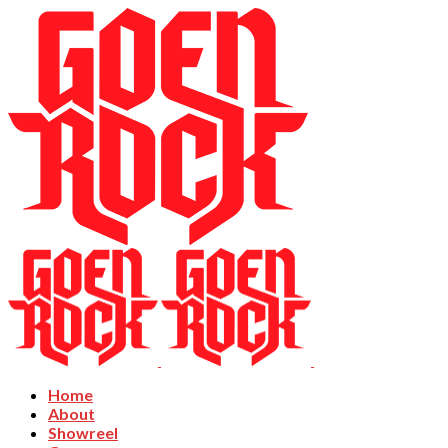
Home
About
Showreel