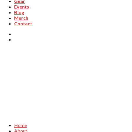
Gear
Events
Blog
Merch
Contact
Home
About