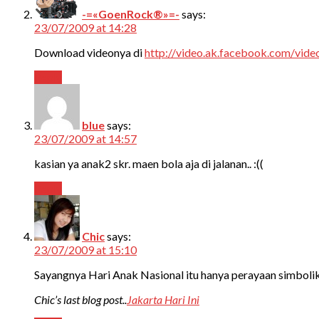
-=«GoenRock®»=-
says:
23/07/2009 at 14:28
Download videonya di
http://video.ak.facebook.com/vi
Reply
blue
says:
23/07/2009 at 14:57
kasian ya anak2 skr. maen bola aja di jalanan.. :((
Reply
Chic
says:
23/07/2009 at 15:10
Sayangnya Hari Anak Nasional itu hanya perayaan simbolik…
Chic’s last blog post..
Jakarta Hari Ini