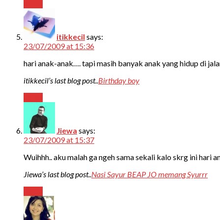
Reply
itikkecil
says:
23/07/2009 at 15:36
hari anak-anak…. tapi masih banyak anak yang hidup di jal
itikkecil’s last blog post..
Birthday boy
Reply
Jiewa
says:
23/07/2009 at 15:37
Wuihhh.. aku malah ga ngeh sama sekali kalo skrg ini hari a
Jiewa’s last blog post..
Nasi Sayur BEAP JO memang Syurrr
Reply