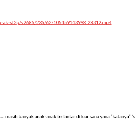
deo-ak-sf2p/v2685/235/62/105459143998_28312.mp4
 masih banyak anak-anak terlantar di luar sana yana “katanya” “se