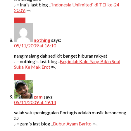
.-= Ina´s last blog ..
`Indonesia Unlimited` di TEI ke-24
2009.
=-.
Reply
nothing
says:
05/11/2009 at 16:10
nang malang dah sedikit banget hiburan rakyat
.-= nothing´s last blog ..
Beginilah Kalo Yang Bikin Soal
Suka Ke Mak Erot
=-.
Reply
zam
says:
05/11/2009 at 19:14
salah satu peninggalan Portugis adalah musik keroncong..
:D
.-= zam´s last blog ..
Bubur Ayam Barito
=-.