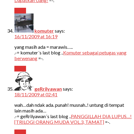
Dapatkan Uang!
=-.
Reply
komuter
says:
16/11/2009 at 16:19
yang masih ada = marawis…..
.-= komuter´s last blog ..
Komuter sebagai petugas yang
berwenang
=-.
Reply
geRrilyawan
says:
18/11/2009 at 02:41
wah…dah ndak ada. punah! musnah..! untung di tempat
lain masih ada…
.-= geRrilyawan´s last blog ..
PANGGILLAH DIA LUPUS…!
[TRILOGI ORANG MUDA VOL.3, TAMAT]
=-.
Reply