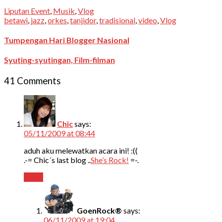
Liputan Event
,
Musik
,
Vlog
betawi
,
jazz
,
orkes
,
tanjidor
,
tradisional
,
video
,
Vlog
Tumpengan Hari Blogger Nasional
Syuting-syutingan, Film-filman
41 Comments
Chic
says:
05/11/2009 at 08:44
aduh aku melewatkan acara ini! :((
.-= Chic´s last blog ..
She’s Rock!
=-.
Reply
GoenRock®
says:
06/11/2009 at 19:04