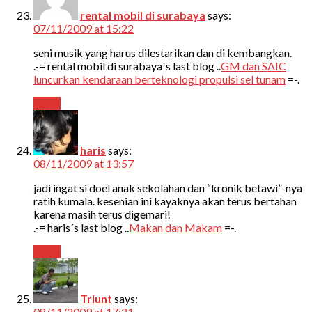
rental mobil di surabaya
says:
07/11/2009 at 15:22
seni musik yang harus dilestarikan dan di kembangkan.
.-= rental mobil di surabaya´s last blog ..
GM dan SAIC
luncurkan kendaraan berteknologi propulsi sel tunam
=-.
Reply
haris
says:
08/11/2009 at 13:57
jadi ingat si doel anak sekolahan dan “kronik betawi”-nya
ratih kumala. kesenian ini kayaknya akan terus bertahan
karena masih terus digemari!
.-= haris´s last blog ..
Makan dan Makam
=-.
Reply
Triunt
says:
08/11/2009 at 17:21