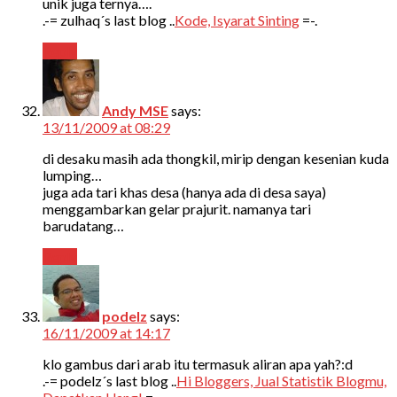
unik juga ternya….
.-= zulhaq´s last blog ..
Kode, Isyarat Sinting
=-.
Reply
Andy MSE
says:
13/11/2009 at 08:29
di desaku masih ada thongkil, mirip dengan kesenian kuda
lumping…
juga ada tari khas desa (hanya ada di desa saya)
menggambarkan gelar prajurit. namanya tari
barudatang…
Reply
podelz
says:
16/11/2009 at 14:17
klo gambus dari arab itu termasuk aliran apa yah?:d
.-= podelz´s last blog ..
Hi Bloggers, Jual Statistik Blogmu,