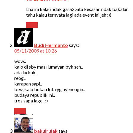
Lha ini kalau ndak gara2 Sita kesasar, ndak bakalan
tahu kalau ternyata lagi ada event ini jeh :))
Reply
Budi Hermanto
says:
05/11/2009 at 10:26
wow..
kalo di sby masi lumayan byk seh..
ada ludruk..
reog..
karapan sapi..
btw, kalo bukan kita yg nyenengin..
budaya republik ini..
tros sapa lage.. ;)
Reply
bakulrujak
says: