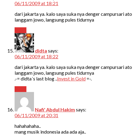
06/11/2009 at 18:21
dari jakarta ya. kalo saya suka nya denger campursari ato
langgam jowo, langsung pules tidurnya
Reply
didta
says:
06/11/2009 at 18:22
dari jakarta ya. kalo saya suka nya denger campursari ato
langgam jowo, langsung pules tidurnya
.-= didta´s last blog ..
Invest in Gold
=-.
Reply
Nafi' Abdul Hakim
says:
06/11/2009 at 20:31
hahahahaha..
mang musik indonesia ada ada aja..