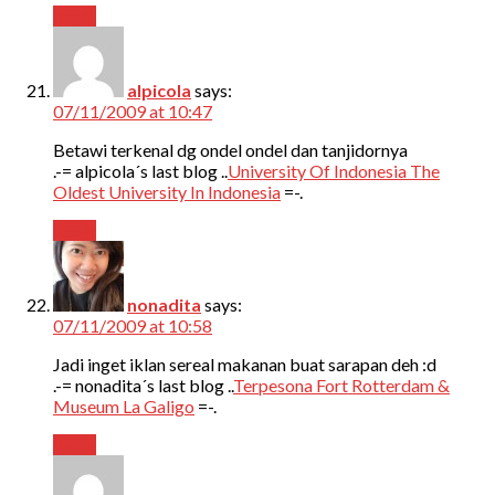
Reply
alpicola
says:
07/11/2009 at 10:47
Betawi terkenal dg ondel ondel dan tanjidornya
.-= alpicola´s last blog ..
University Of Indonesia The
Oldest University In Indonesia
=-.
Reply
nonadita
says:
07/11/2009 at 10:58
Jadi inget iklan sereal makanan buat sarapan deh :d
.-= nonadita´s last blog ..
Terpesona Fort Rotterdam &
Museum La Galigo
=-.
Reply