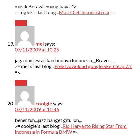
musik Betawi emang kaya :”>
.-= oglek´s last blog ..
Mati Oleh Inkonsistensi
=-.
Reply
mel
says:
07/11/2009 at 10:25
jaga dan lestarikan budaya Indonesia,,,,Bravo…..
.-= mel´s last blog ..
Free Download google SketchUp 7.1
=-.
Reply
coolgle
says:
07/11/2009 at 10:46
bener tuh,,,jazz banget gitu loh,,,
.-= coolgle´s last blog ..
Rio Haryanto Rising Star From
Indonesia in Formula BMW
=-.