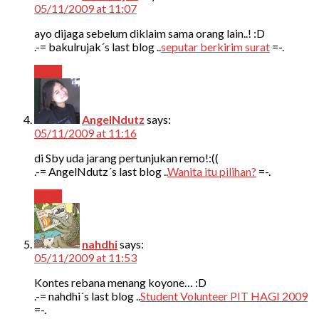
05/11/2009 at 11:07
ayo dijaga sebelum diklaim sama orang lain..! :D
.-= bakulrujak´s last blog ..
seputar berkirim surat
=-.
Reply
AngelNdutz
says:
05/11/2009 at 11:16
di Sby uda jarang pertunjukan remo!:((
.-= AngelNdutz´s last blog ..
Wanita itu pilihan?
=-.
Reply
nahdhi
says:
05/11/2009 at 11:53
Kontes rebana menang koyone… :D
.-= nahdhi´s last blog ..
Student Volunteer PIT HAGI 2009
=-.