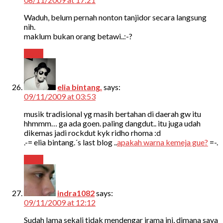
Waduh, belum pernah nonton tanjidor secara langsung
nih.
maklum bukan orang betawi..:-?
Reply
elia bintang.
says:
09/11/2009 at 03:53
musik tradisional yg masih bertahan di daerah gw itu
hhmmm… ga ada goen. paling dangdut.. itu juga udah
dikemas jadi rockdut kyk ridho rhoma :d
.-= elia bintang.´s last blog ..
apakah warna kemeja gue?
=-.
Reply
indra1082
says:
09/11/2009 at 12:12
Sudah lama sekali tidak mendengar irama ini, dimana saya