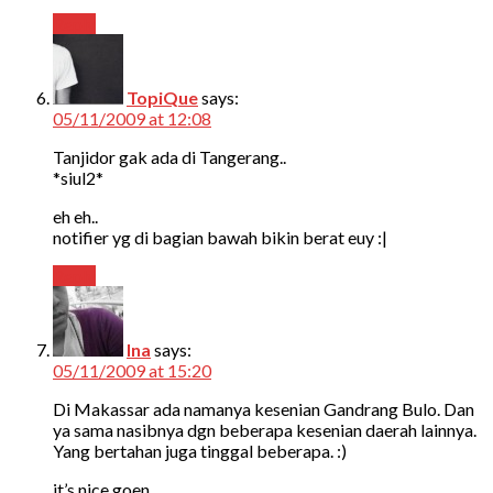
Reply
TopiQue
says:
05/11/2009 at 12:08
Tanjidor gak ada di Tangerang..
*siul2*
eh eh..
notifier yg di bagian bawah bikin berat euy :|
Reply
Ina
says:
05/11/2009 at 15:20
Di Makassar ada namanya kesenian Gandrang Bulo. Dan
ya sama nasibnya dgn beberapa kesenian daerah lainnya.
Yang bertahan juga tinggal beberapa. :)
it’s nice,goen.