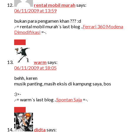
rental mobil murah
says:
06/11/2009 at 13:59
bukan para pengamen khan ??? :d
.-= rental mobil murah´s last blog ..
Ferrari 360 Modena
Dimodifikasi
=-.
Reply
warm
says:
06/11/2009 at 18:05
behh, keren
musik panting, masih eksis di kampung saya, bos
:)>-
.-= warm´s last blog ..
Spontan Saja
=-.
Reply
didta
says: