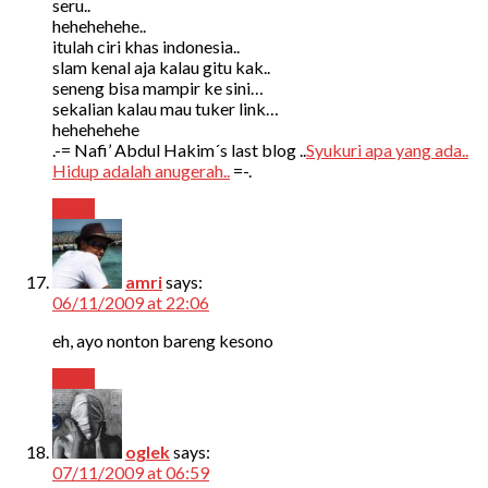
seru..
hehehehehe..
itulah ciri khas indonesia..
slam kenal aja kalau gitu kak..
seneng bisa mampir ke sini…
sekalian kalau mau tuker link…
hehehehehe
.-= Nafi’ Abdul Hakim´s last blog ..
Syukuri apa yang ada..
Hidup adalah anugerah..
=-.
Reply
amri
says:
06/11/2009 at 22:06
eh, ayo nonton bareng kesono
Reply
oglek
says:
07/11/2009 at 06:59