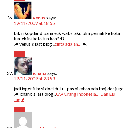
venus
says:
19/11/2009 at 18:55
bikin kopdar di sana yuk wabs. aku blm pernah ke kota
tua. eh ini kota tua kan? :D
.-= venus´s last blog ..
cinta adalah…
=-.
Reply
ichanx
says:
19/11/2009 at 23:53
jadi inget film si doel dulu… pas nikahan ada tanjidor juga
.-= ichanx´s last blog ..
Gw Orang Indonesia… Dan Elu
Juga!
=-.
Reply