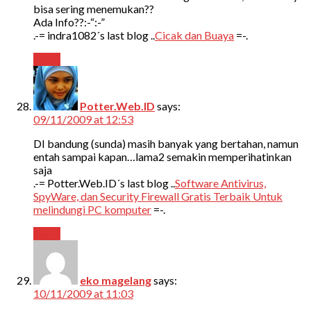
bisa sering menemukan??
Ada Info??:-“:-”
.-= indra1082´s last blog ..
Cicak dan Buaya
=-.
Reply
Potter.Web.ID
says:
09/11/2009 at 12:53
DI bandung (sunda) masih banyak yang bertahan, namun
entah sampai kapan…lama2 semakin memperihatinkan
saja
.-= Potter.Web.ID´s last blog ..
Software Antivirus,
SpyWare, dan Security Firewall Gratis Terbaik Untuk
melindungi PC komputer
=-.
Reply
eko magelang
says:
10/11/2009 at 11:03