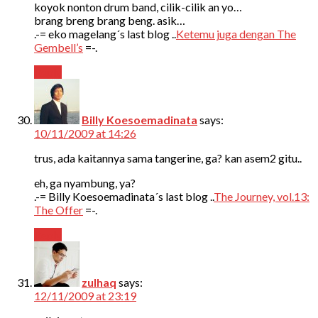
koyok nonton drum band, cilik-cilik an yo…
brang breng brang beng. asik…
.-= eko magelang´s last blog ..
Ketemu juga dengan The
Gembell’s
=-.
Reply
Billy Koesoemadinata
says:
10/11/2009 at 14:26
trus, ada kaitannya sama tangerine, ga? kan asem2 gitu..
eh, ga nyambung, ya?
.-= Billy Koesoemadinata´s last blog ..
The Journey, vol.13:
The Offer
=-.
Reply
zulhaq
says:
12/11/2009 at 23:19