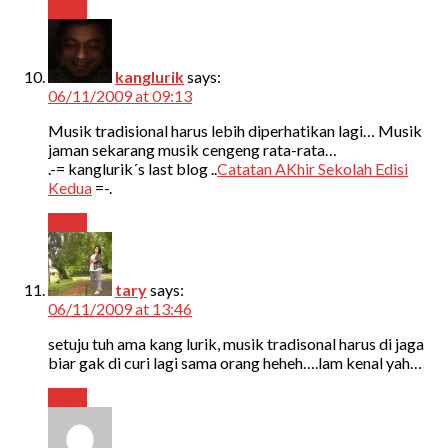
Reply
kanglurik
says:
06/11/2009 at 09:13
Musik tradisional harus lebih diperhatikan lagi… Musik
jaman sekarang musik cengeng rata-rata…
.-= kanglurik´s last blog ..
Catatan AKhir Sekolah Edisi
Kedua
=-.
Reply
tary
says:
06/11/2009 at 13:46
setuju tuh ama kang lurik, musik tradisonal harus di jaga
biar gak di curi lagi sama orang heheh….lam kenal yah…
Reply